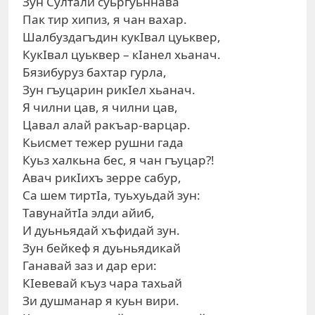
Зун Султали суьргуьннава
Пак тир хипиз, я чан вахар.
Шалбуздагъдин кукIвал цуьквер,
КукIвал цуьквер – кIанел хьанач.
Бязибуруз бахтар гурла,
Зун гъуцарин рикIел хьанач.
Я чилни цав, я чилни цав,
Цавал алай ракъар-варцар.
Кьисмет тежер рушни гада
Куьз халкьна бес, я чан гъуцар?!
Авач рикIихъ зерре сабур,
Са шем тиртIа, туьхуьдай зун:
ТавунайтIа элди айиб,
И дуьньядай хъфидай зун.
Зун бейкеф я дуьньядикай
Ганавай заз и дар ери:
КIевевай къуз чара тахьай
Зи душманар я куьн вири.