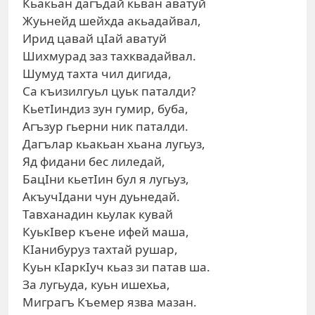
Кьакьан дагъдай кьван аватуй
Жуьнейд шейхда акьадайвал,
Ирид цавай цIай аватуй
Шихмурад заз тахквадайвал.
Шумуд тахта чил дигида,
Са къизилгуьл цуьк паталди?
КьетIиндиз зун гумир, буба,
Агъзур гьерни ник паталди.
Дагълар кьакьан хьана лугьуз,
Яд фидани бес лиледай,
БацIни кьетIин бул я лугьуз,
АкъучIдани чун дуьнедай.
Тавханадин кьулак кувай
КуькIвер къене ифей маша,
КIанибуруз тахтай рушар,
Куьн кIаркIуч кьаз зи патав ша.
За лугьуда, куьн ишехьа,
Миграгъ Къемер язва мазан.