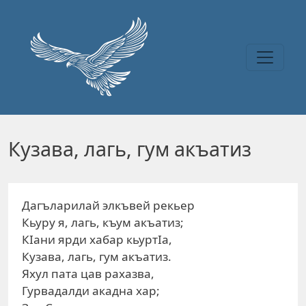
Перейти к основному содержанию
Кузава, лагь, гум акъатиз
Дагъларилай элкъвей рекьер
Кьуру я, лагь, къум акъатиз;
КIани ярди хабар кьуртIа,
Кузава, лагь, гум акъатиз.
Яхул пата цав рахазва,
Гурвадалди акадна хар;