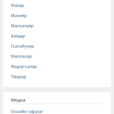
Махар
Манияр
Макъалаяр
Баядар
Гьисабунар
Мискlалар
Фадлугьунар
Тlварар
Медиа
Онлайн гафалаг