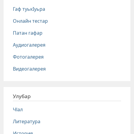
Гаф туькIуьра
Онлайн тестар
Патан гафар
Аудиогалерея
Фотогалерея
Видеогалерея
Улубар
Чlал
Литература
История