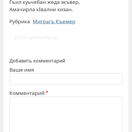
Гъил куьчебан жеда экъвер,
Амачирла кIвални хизан.
Рубрика
Миграгъ Къемер
2006 просмотров
Добавить комментарий
Ваше имя
Комментарий