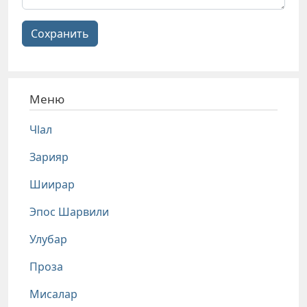
Сохранить
Меню
Чlал
Зарияр
Шиирар
Эпос Шарвили
Улубар
Проза
Мисалар