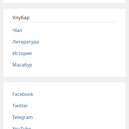
Улубар
Чlал
Литература
История
Масабур
Соц сети
Facebook
Twitter
Telegram
YouTube