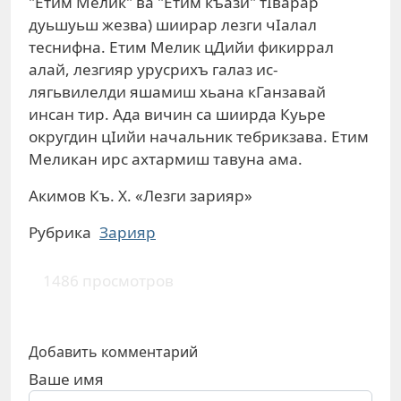
"Етим Мелик" ва "Етим къази" тIварар
дуьшуьш жезва) шиирар лезги чIалал
теснифна. Етим Мелик цДийи фикиррал
алай, лезгияр урусрихъ галаз ис-
лягьвилелди яшамиш хьана кГанзавай
инсан тир. Ада вичин са шиирда Куьре
округдин цIийи начальник тебрикзава. Етим
Меликан ирс ахтармиш тавуна ама.
Акимов Къ. Х. «Лезги зарияр»
Рубрика
Зарияр
1486 просмотров
Добавить комментарий
Ваше имя