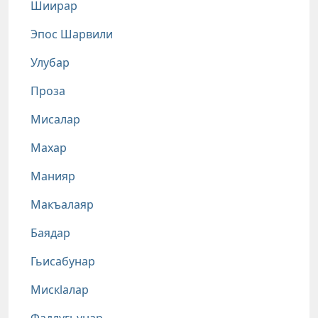
Шиирар
Эпос Шарвили
Улубар
Проза
Мисалар
Махар
Манияр
Макъалаяр
Баядар
Гьисабунар
Мискlалар