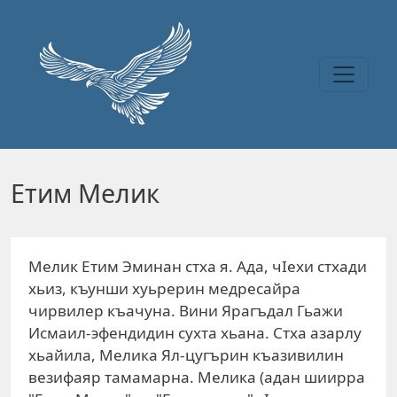
Перейти к основному содержанию
Етим Мелик
Мелик Етим Эминан стха я. Ада, чIехи стхади
хьиз, къунши хуьрерин медресайра
чирвилер къачуна. Вини Ярагъдал Гьажи
Исмаил-эфендидин сухта хьана. Стха азарлу
хьайила, Мелика Ял-цугърин къазивилин
везифаяр тамамарна. Мелика (адан шиирра