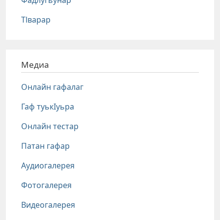
Фадлугьунар
Тlварар
Медиа
Онлайн гафалаг
Гаф туькIуьра
Онлайн тестар
Патан гафар
Аудиогалерея
Фотогалерея
Видеогалерея