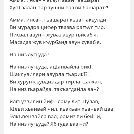
ХупI залан пар тушни ваз ви башарат?!
Амма, инсан, гьашарат кьван акьулди
Ви мурадра цифер твазва рагъул тир.
Писвал авун – жуваз авур гьисаб я,
Масадаз жув къурбанд авун суваб я.
На низ лугьуда?
На низ лугьуда, ацIанвайла рикI,
Шаклувилери авурла гъарикI?!
Ви хурун къувдиз дар тирла кIалхан,
На низ гьарайда, такъатдайла ван?
Ялгъузвилин йиф - ламу лит чIулав,
КIеви хьанвай чил, кьакьан хьанвай цав
Элкъвенвайла вал, рамиз ви бейни,
На низ лугьуда? Яб гуда ваз ни?