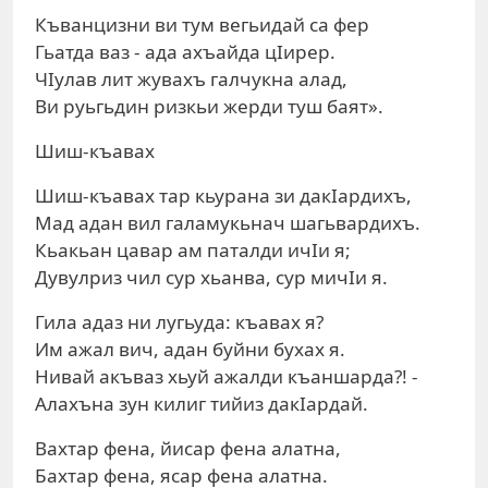
Къванцизни ви тум вегьидай са фер
Гьатда ваз - ада ахъайда цIирер.
ЧIулав лит жувахъ галчукна алад,
Ви руьгьдин ризкьи жерди туш баят».
Шиш-къавах
Шиш-къавах тар кьурана зи дакIардихъ,
Мад адан вил галамукьнач шагьвардихъ.
Кьакьан цавар ам паталди ичIи я;
Дувулриз чил сур хьанва, сур мичIи я.
Гила адаз ни лугьуда: къавах я?
Им ажал вич, адан буйни бухах я.
Нивай акъваз хьуй ажалди къаншарда?! -
Алахъна зун килиг тийиз дакIардай.
Вахтар фена, йисар фена алатна,
Бахтар фена, ясар фена алатна.