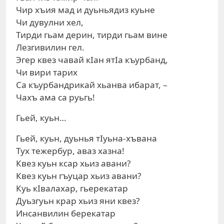
Чир хъия мад и дуьньядиз куьне
Чи дувулни хел,
Тирди гьам дерин, тирди гьам вине
Лезгивилин гел.
Эгер квез чавай кIан ятIа къурбанд,
Чи вири тарих
Са къурбандрикай хьанва ибарат, –
Чахъ ама са руьгь!
Гьей, куьн…
Гьей, куьн, дуьнья тIуьна-хъвана
Тух тежербур, аваз хазна!
Квез куьн ксар хьиз авани?
Квез куьн гъуцар хьиз авани?
Куь кIвалахар, гьерекатар
Дуьзгуьн крар хьиз яни квез?
Инсанвилин берекатар