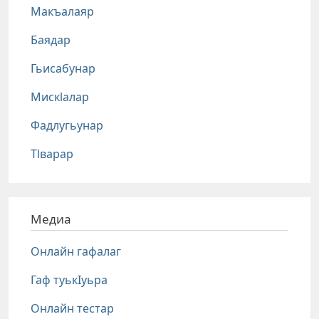
Макъалаяр
Баядар
Гьисабунар
Мискlалар
Фадлугьунар
Тlварар
Медиа
Онлайн гафалаг
Гаф туькIуьра
Онлайн тестар