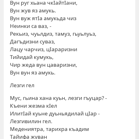
Вун руг хьана чкIайтIани,
Вун жув яз амукь.
Вун вуж ятIа амукьда чиз
Неинки са ваз, -
Рекьиз, чуьлдиз, тамуз, гьуьлуьз,
Дагъдизни суваз,
Лацу чарчиз, цIараризни
Тийидай кумукь,
Чир жеда вун цаваризни,
Вун вун яз амукь.
Лезги гел
Мус, гьина хана куьн, лезги гъуцар? -
Къени жезма кIел
ИлитIай куьне дуьньядилай цIар -
Лезгивилин гел.
Медениятра, тарихра къадим
Тайифа жуван