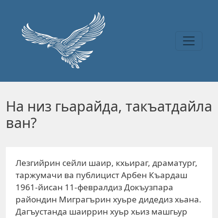
Перейти к основному содержанию
На низ гьарайда, такъатдайла
ван?
Лезгийрин сейли шаир, кхьираг, драматург,
таржумачи ва публицист Арбен Къардаш
1961-йисан 11-февралдиз Докъузпара
райондин Миграгърин хуьре дидедиз хьана.
Дагъустанда шаиррин хуьр хьиз машгьур