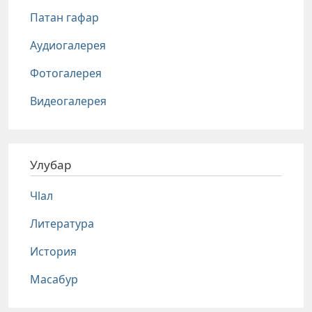
Патан гафар
Аудиогалерея
Фотогалерея
Видеогалерея
Улубар
Чlал
Литература
История
Масабур