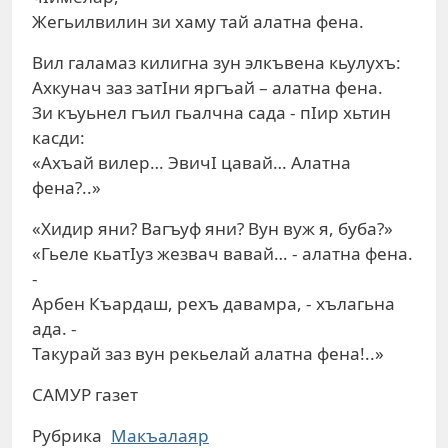
Жегьилвилин зи хаму тай алатна фена.
Вил галамаз килигна зун элкъвена кьулухъ:
Ахкунач заз затIни яргъай – алатна фена.
Зи къуьнел гъил гьалчна сада - пIир хьтин
касди:
«Ахъай вилер… ЭвичI цавай… Алатна
фена?..»
«Хидир яни? Вагъуф яни? Вун вуж я, буба?»
«Гьеле кьатIуз жезвач вавай… - алатна фена.
-
Арбен Къардаш, рехъ давамра, - хълагьна
ада. -
Такурай заз вун рекьелай алатна фена!..»
САМУР газет
Рубрика
Макъалаяр