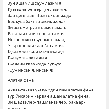
Зун яшамиш хьун лазим я,
Руьгьдив бегьер гун лазим я.
Зав цегв, зав чIиж гекъиг жеда.
Бес куьз бахт зи эксик жеда?
Зи зегьметриз къимет амач,
Ватандихъни къастар амач,
Инсанвилиз гьуьрмет амач,
Угърашвилиз дапIар амач.
Куьн Аллагьни маса къачуз
Гьазур я – заз аян я.
Гьадани квез жеда лугьуз:
«Зун инсан я, инсан я!»
Алатна фена
Акваз-такваз уьмуьрдин пай алатна фена,
Гур йисарин карван ацIай алатна фена.
Зи шадвилер-пашманвилер, ракъар-
чIимелар,