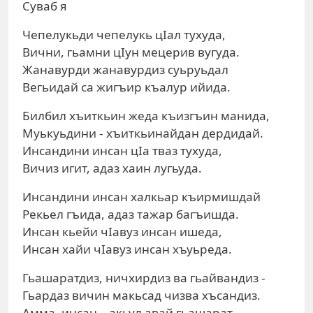
Суваб я
Чепелукьди чепелукь цIал тухуда,
Вични, гьамни цIун мецерив вугуда.
Жанавурди жанавурдиз суьруьдал
Вегьидай са жигъир къалур ийида.
Билбил хъиткьин жеда къизгъин манида,
Муькуьдини - хъиткьинайдан дердидай.
Инсандини инсан цIа тваз тухуда,
Вичиз игит, адаз хаин лугьуда.
Инсандини инсан халкьар къирмишдай
Рекьел гъида, адаз тажар багъишда.
Инсан кьейи чIавуз инсан ишеда,
Инсан хайи чIавуз инсан хъуьреда.
Гьашаратдиз, ничхирдиз ва гьайвандиз -
Гьардаз вичин макьсад чизва хъсандиз.
Амма, инсан – акьул авай гьашарат,