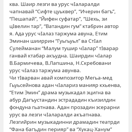
ква. Шаир лезги ва урус чIаларалди
чапнавай “Сифте цуьквер”, “Ичерин багъ”,
“Пешапай”, “Йифен суфатар”, “Шехь, зи
цIвелин тар”, “Ватандин гум” ктабрин автор
я. Ада урус чIалаз таржума авуна, Етим
Эминан шииррин “Гуьгьуьл” ва СтIал
Сулейманан “Малум тушир чIалар” тIварар
ганвай ктабар акъудна. Шаирдин чIалар
В.Бармичева, В.Лапшина, Н.Скребовани
урус чIалаз таржума авунва.
Чи тIварван авай композитор Мегьа-мед
Гьуьсейнова адан чIалариз манияр кхьенва,
“Етим Эмин” драма музыкадал эцигна ва
абур Дагъустандин эстрададин къизилдин
фондуна гьатнава. Адан прозадин эсерарни
урус ва лезги чIаларалди акъатнава.
Лезгийрин музыкадинни драмадин театрди
“Фана багъдин перияр” ва “Хукац-Ханум”