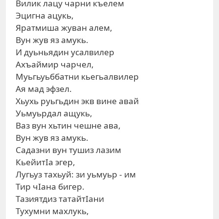
Вилик лацу чарни къелем
Эцигна ацукь,
Яратмиша жуван алем,
Вун жyв яз амукь.
И дуьньядин усалвилер
Ахъаймир чарчел,
Муьгьуьббатни кьегьалвилер
Ая мад эфзел.
Хьухь руьгьдин экв вине авай
Уьмуьрдал ащукь,
Ваз вун хьтин чешне aва,
Вун жув яз амукь.
Садазни вун тушиз лазим
КьейитIа эгер,
Лугьуз тахьуй: зи уьмуьр - им
Тир чIана бигер.
Тазиятдиз татайтIани
Тухумни махлукь,