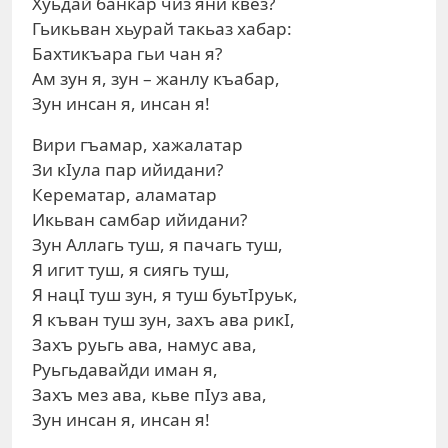
Хуьдай банкар чиз яни квез?
Гьикьван хьурай такьаз хабар:
Бахтикъара гьи чан я?
Ам зун я, зун – жанлу къабар,
Зун инсан я, инсан я!
Вири гъамар, хажалатар
Зи кIула пар ийидани?
Керематар, аламатар
Икьван самбар ийидани?
Зун Аллагь туш, я пачагь туш,
Я игит туш, я сиягь туш,
Я нацI туш зун, я туш буьтIруьк,
Я къван туш зун, захъ ава рикI,
Захъ руьгь ава, намус ава,
Руьгьдавайди иман я,
Захъ мез ава, кьве пIуз ава,
Зун инсан я, инсан я!