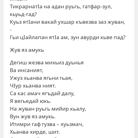
ТикрарнатIа на адан руьгь, гатфар-зул,
кьуьд-гад?
Куьз ятIани вакай ухшар къвезва заз жуван,
-
Гьи цIайлапан ятIа ам, зун авурди кьве пад?
Жув яз амукь
Дегиш жезва михьиз дуьнья
Ва инсаният,
Ужуз хьанва ягьни гьая,
ЧIур хьанва ният.
Са кас амач ягъдай далу,
Я вегьедай юкь.
На жуван руьгь мийир кьалу,
Вун жув яз амукь.
Итимри гаф гузва – хуьзмач,
Хьанва хирде, шит.