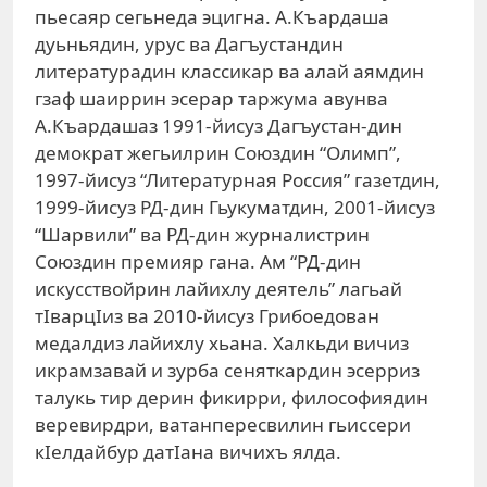
пьесаяр сегьнеда эцигна. А.Къардаша
дуьньядин, урус ва Дагъустандин
литературадин классикар ва алай аямдин
гзаф шаиррин эсерар таржума авунва
А.Къардашаз 1991-йисуз Дагъустан-дин
демократ жегьилрин Союздин “Олимп”,
1997-йисуз “Литературная Россия” газетдин,
1999-йисуз РД-дин Гьукуматдин, 2001-йисуз
“Шарвили” ва РД-дин журналистрин
Союздин премияр гана. Ам “РД-дин
искусствойрин лайихлу деятель” лагьай
тIварцIиз ва 2010-йисуз Грибоедован
медалдиз лайихлу хьана. Халкьди вичиз
икрамзавай и зурба сеняткардин эсерриз
талукь тир дерин фикирри, философиядин
веревирдри, ватанпересвилин гьиссери
кIелдайбур датIана вичихъ ялда.