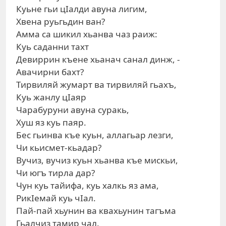
Куьне гьи цIалди авуна лигим,
Хвена руьгьдин ван?
Амма са шикил хьанва чаз раиж:
Куь саданни тахт
Девиррин къене хьанач санал динж, -
Авачирни бахт?
Тирвиляй жумарт ва тирвиляй гьахъ,
Куь жанлу цIаяр
Чарабуруни авуна суракь,
Хуш яз куь паяр.
Бес гьинва къе куьн, аллагьар лезги,
Чи кьисмет-кьадар?
Вучиз, вучиз куьн хьанва къе мискьи,
Чи югъ тирла дар?
Чун куь тайифа, куь халкь яз ама,
РикIемай куь чIал.
Пай-пай хьунин ва квахьунин тагъма
Гьалчиз тамир чал.