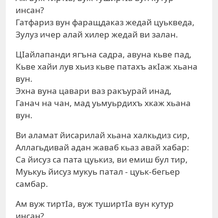
инсан?
Гатфариз вун фаращдаказ жедай цуькведа,
Зулуз ичер алай хилер жедай ви залан.
ЦIайлапанди ягъна садра, авуна кьве пад,
Кьве хайи лув хьиз кьве патахъ акIаж хьана
вун.
Эхна вуна цавари ваз ракъурай инад,
Ганач на чан, мад уьмуьрдихъ хкаж хьана
вун.
Ви аламат йисарилай хьана халкьдиз сир,
Аллагьдивай адан жаваб кьаз авай хабар:
Са йисуз са пата цуькиз, ви емиш бул тир,
Муькуь йисуз мукуь патал - цуьк-бегьер
самбар.
Ам вуж тиртIа, вуж туширтIа вун кутур
инсан?