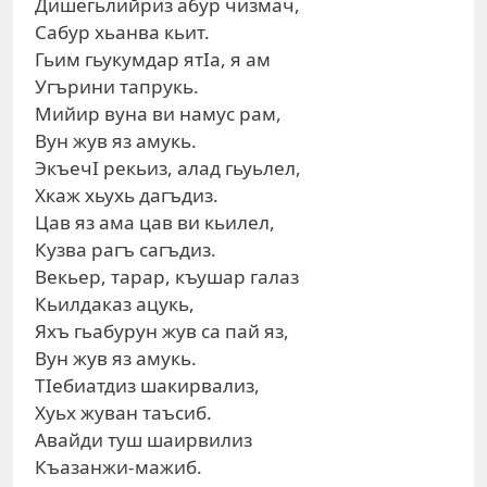
Дишегьлийриз абур чизмач,
Сабур хьанва кьит.
Гьим гьукумдар ятIа, я ам
Угърини тапрукь.
Мийир вуна ви намус рам,
Вун жув яз амукь.
ЭкъечI рекьиз, алад гьуьлел,
Хкаж хьухь дагъдиз.
Цав яз ама цав ви кьилел,
Кузва рагъ сагъдиз.
Векьер, тарар, къушар галаз
Кьилдаказ ацукь,
Яхъ гьабурун жув са пай яз,
Вун жув яз амукь.
ТIебиатдиз шакирвализ,
Хуьх жуван таъсиб.
Авайди туш шаирвилиз
Къазанжи-мажиб.