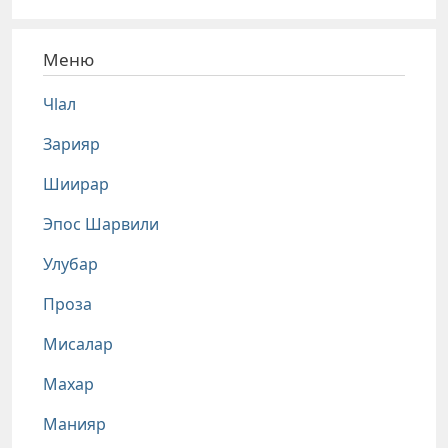
Меню
Чlал
Зарияр
Шиирар
Эпос Шарвили
Улубар
Проза
Мисалар
Махар
Манияр