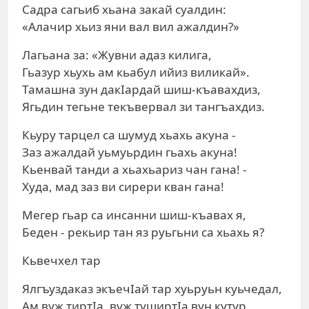
Садра сагьиб хьана закай суалдин:
«Алачир хьиз яни вал вил ажалдин?»
Лагьана за: «Жувни адаз килига,
Гьазур хьухь ам кьабул ийиз виликай».
Тамашна зун дакIардай шиш-къавахдиз,
Ягьдин тегьне текъвервал зи тангъахдиз.
Кьуру тарцел са шумуд хьахь акуна -
Заз ажалдай уьмуьрдин гьахь акуна!
Кьенвай танди а хьахьариз чан гана! -
Худа, мад заз ви сирери кван гана!
Мегер гьар са инсанни шиш-къавах я,
Беден - рекьир тан яз руьгьни са хьахь я?
Кьвечхел тар
Ялгъуздаказ экъечIай тар хуьруьн куьчедал,
Ам вуж тиртIа, вуж туширтIа вун кутур