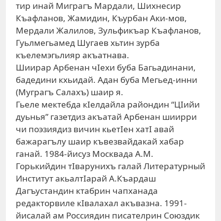
тир инай Миграгъ Мардали, Шихнесир
Къафланов, Жамидин, Къурбан Аки-мов,
Мердали Жалилов, Зульфикъар Къафланов,
Гуьлмегьамед Шугаев хьтин зурба
къелемэгьлияр акъатнава.
Шиирар Арбенан чIехи буба Багьадинани,
бадедини кхьидай. Адан буба Мегьед-инни
(Муграгъ Салахъ) шаир я.
Гьеле мектебда кIелдайла райондин “ЦIийи
дуьнья” газетдиз акъатай Арбенан шиирри
чи поэзиядиз вичин кьетIен хатI авай
бажарагълу шаир къвезвайдакай хабар
ганай. 1984-йисуз Москвада А.М.
Горькийдин тIварунихъ галай Литературный
Институт акьалтIарай А.Къардаш
Дагъустандин ктабрин чапханада
редакторвиле кIвалахал акъвазна. 1991-
йисалай ам Россиядин писателрин Союздик