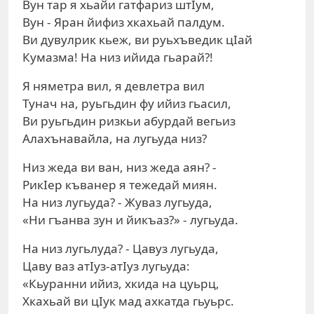
Вун тар я хьайи гатфариз штIум,
Вун - Яран йифиз хкахьай палдум.
Ви дувулрик кьеж, ви руьхъведик цIай
Кумазма! На низ ийида гьарай?!
Я няметра вил, я девлетра вил
Тунач на, руьгьдин фу ийиз гьасил,
Ви руьгьдин ризкьи абурдай вегьиз
Алахънавайла, на лугьуда низ?
Низ жеда ви ван, низ жеда аян? -
РикIер къванер я тежедай миян.
На низ лугьуда? - Жуваз лугьуда,
«Ни гъанва зун и йикъаз?» - лугьуда.
На низ лугьлуда? - Цавуз лугьуда,
Цаву ваз атIуз-атIуз лугьуда:
«Кьуранни ийиз, хкида на цуьрц,
Хкахьай ви цIук мад ахкатда гьуьрс.