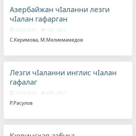
Азербайжан чIаланни лезги
чIалан гафарган
12.08.2020
332
0
С.Керимова, М.Меликмамедов
Лезги чIаланни инглис чIалан
гафалаг
13.03.2018
694
2
Р.Расулов
Кюринская азбука