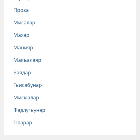
Проза
Мисалар
Махар
Манияр
Макъалаяр
Баядар
Гьисабунар
Мискlалар
Фадлугьунар
Тlварар