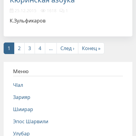
25.12.2015
1618
1
К.Зульфикаров
Нумерация страниц
Следующая страница
Последняя стр
1
2
3
4
…
След ›
Конец »
Меню
Чlал
Зарияр
Шиирар
Эпос Шарвили
Улубар