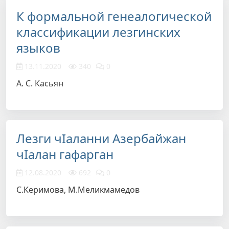
К формальной генеалогической
классификации лезгинских
языков
13.11.2020
340
0
А. С. Касьян
Лезги чIаланни Aзербайжан
чIалан гафарган
12.08.2020
692
0
С.Керимова, М.Меликмамедов