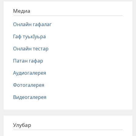
Медиа
Онлайн гафалаг
Гаф туькIуьра
Онлайн тестар
Патан гафар
Аудиогалерея
Фотогалерея
Видеогалерея
Улубар