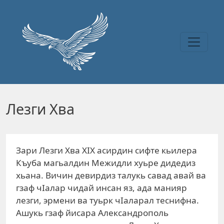
Перейти к основному содержанию
Лезги Хва
Зари Лезги Хва XIX асирдин сифте кьилера
Къуба магьалдин Межидли хуьре дидедиз
хьана. Вичин девирдиз талукь савад авай ва
гзаф чIалар чидай инсан яз, ада манияр
лезги, эрмени ва туьрк чIаларал теснифна.
Ашукь гзаф йисара Александрополь