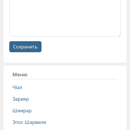
Сохранить
Меню
Чlал
Зарияр
Шиирар
Эпос Шарвили