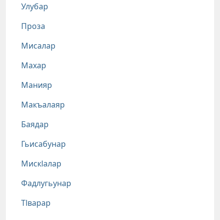
Улубар
Проза
Мисалар
Махар
Манияр
Макъалаяр
Баядар
Гьисабунар
Мискlалар
Фадлугьунар
Тlварар