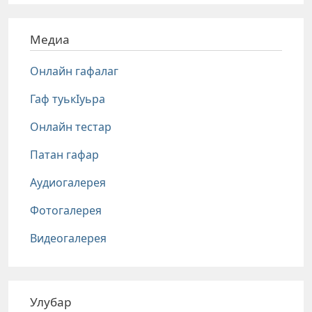
Медиа
Онлайн гафалаг
Гаф туькIуьра
Онлайн тестар
Патан гафар
Аудиогалерея
Фотогалерея
Видеогалерея
Улубар