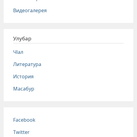
Видеогалерея
Улубар
Чlал
Литература
История
Масабур
Соц сети
Facebook
Twitter