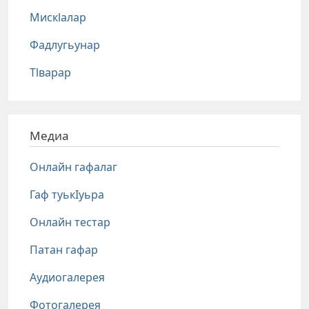
Мискlалар
Фадлугьунар
Тlварар
Медиа
Онлайн гафалаг
Гаф туькIуьра
Онлайн тестар
Патан гафар
Аудиогалерея
Фотогалерея