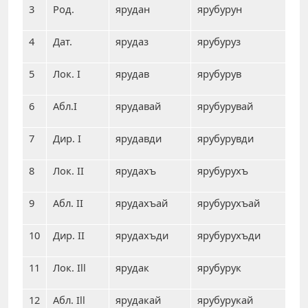
3
Род.
ярудан
ярубурун
4
Дат.
ярудаз
ярубуруз
5
Лок. I
ярудав
ярубурув
6
Абл.I
ярудавай
ярубурувай
7
Дир. I
ярудавди
ярубурувди
8
Лок. II
ярудахъ
ярубурухъ
9
Абл. II
ярудахъай
ярубурухъай
10
Дир. II
ярудахъди
ярубурухъди
11
Лок. Ill
ярудак
ярубурук
12
Абл. Ill
ярудакай
ярубурукай