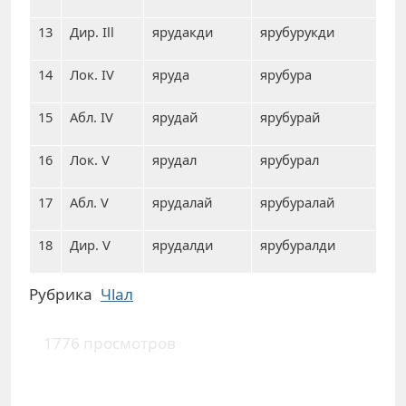
13
Дир. Ill
ярудакди
ярубурукди
14
Лок. IV
яруда
ярубура
15
Абл. IV
ярудай
ярубурай
16
Лок. V
ярудал
ярубурал
17
Абл. V
ярудалай
ярубуралай
18
Дир. V
ярудалди
ярубуралди
Рубрика
Чlал
1776 просмотров