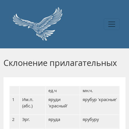
Перейти к основному содержанию
Склонение прилагательных
ед.ч
мн.ч.
1
Им.п.
яруди
ярубур 'красные'
(абс.)
'красный'
2
Эрг.
яруда
ярубуру