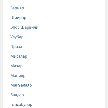
Зарияр
Шиирар
Эпос Шарвили
Улубар
Проза
Мисалар
Махар
Манияр
Макъалаяр
Баядар
Гьисабунар