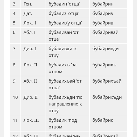
3
Ген.
бубадин 'отца'
бубайрин
4
Дат.
бубадиз 'отца'
бубайриз
5
Лок. 1
бубадив'у отца'
бубайрив
6
Абл. I
бубадивай 'от
бубайривай
отца'
7
Дир. I
бубадивди 'к
бубайривди
отцу'
8
Лок. II
бубадихъ 'за
бубайрихъ
отцом'
9
Абл. II
бубадихъай 'от
бубайрихъай
отца'
10
Дир. II
бубадихьди 'по
бубайрихъди
направлению к
отцу'
11
Лок. III
бубадик 'под
бубайрик
отцом'
12
Абл. III
бубадикай 'из-
бубайрикай