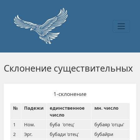
Перейти к основному содержанию
Склонение существительных
1-склонение
№
Падежи
единственное
мн. число
число
1
Ном.
буба 'отец'
бубаяр 'отцы'
2
Эрг.
бубади 'отец'
бубайри