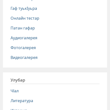
Гаф туькIуьра
Онлайн тестар
Патан гафар
Аудиогалерея
Фотогалерея
Видеогалерея
Улубар
Чlал
Литература