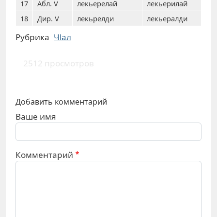
17
Абл. V
лекьерелай
лекьерилай
18
Дир. V
лекьрелди
лекьералди
Рубрика
Чlал
2512 просмотров
Добавить комментарий
Ваше имя
Комментарий