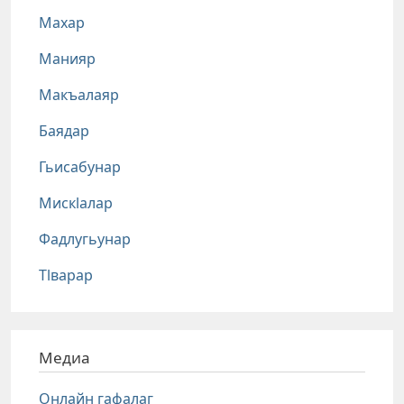
Махар
Манияр
Макъалаяр
Баядар
Гьисабунар
Мискlалар
Фадлугьунар
Тlварар
Медиа
Онлайн гафалаг