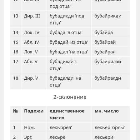
под отца'
13
Дир. III
бубадикди 'под
бубайрикди
отца'
14
Лок. IV
бубада 'в отца'
бубайра
15
Абл. IV
бубадай 'из отца'
бубайрай
16
Лок. V
бубадал 'на отца'
бубайрал
17
Абл. V
бубадилай 'с
бубайрилай
отца'
18
Дир. V
бубадалди 'на
бубайралди
отца'
2-склонение
№
Падежи
единственное
мн. число
число
1
Ном.
лекь'орел'
лекьер 'орлы'
2
Эрг.
лекьре
лекьери