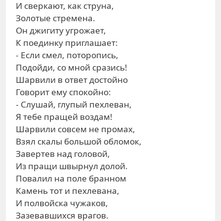
И сверкают, как струна,
Золотые стремена.
Он джигиту угрожает,
К поединку приглашает:
- Если смел, поторопись,
Подойди, со мной сразись!
Шарвили в ответ достойно
Говорит ему спокойно:
- Слушай, глупый пехлеван,
Я тебе пращей воздам!
Шарвили совсем не промах,
Взял скалы большой обломок,
Завертев над головой,
Из пращи швырнул долой.
Повалил на поле бранном
Камень тот и пехлевана,
И полвойска чужаков,
Зазевавшихся врагов.