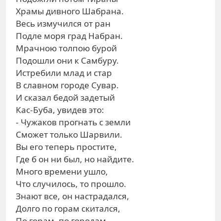
Храмы дивного Шабрана.
Весь измучился от ран
Подле моря град Набран.
Мрачною толпою бурой
Подошли они к Самбуру.
Истребили млад и стар
В славном городе Сувар.
И сказал бедой задетый
Кас-Буба, увидев это:
- Чужаков прогнать с земли
Сможет только Шарвили.
Вы его теперь простите,
Где б он ни был, но найдите.
Много времени ушло,
Что случилось, то прошло.
Знают все, он настрадался,
Долго по горам скитался,
По горам, по городам,