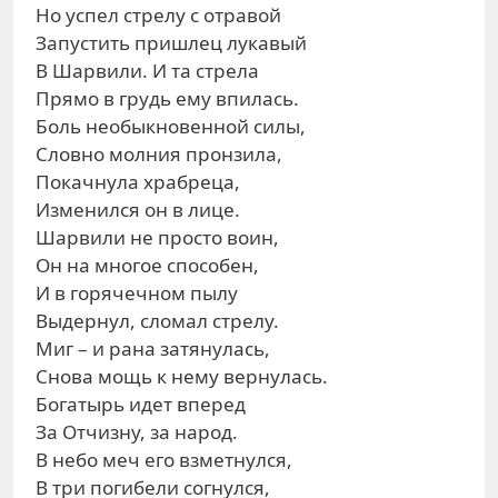
Но успел стрелу с отравой
Запустить пришлец лукавый
В Шарвили. И та стрела
Прямо в грудь ему впилась.
Боль необыкновенной силы,
Словно молния пронзила,
Покачнула храбреца,
Изменился он в лице.
Шарвили не просто воин,
Он на многое способен,
И в горячечном пылу
Выдернул, сломал стрелу.
Миг – и рана затянулась,
Снова мощь к нему вернулась.
Богатырь идет вперед
За Отчизну, за народ.
В небо меч его взметнулся,
В три погибели согнулся,