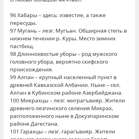
96 Хабары – здесь: известие, а также
пересуды.
97 Мугань – лезг. Мугъан. Обширная степь в
нижнем течении р. Куры. Место зимних
пастбищ.
98 Длиннохвостые уборы – род мужского
головного убора, вероятно скифского
происхождения.
99 Алпан – крупный населенный пункт в
древней Кавказской Албании. Ныне – сел.
Алпан в Кубинском районе Азербайджана.
100 Микрахцы – лезг. миграгъвияр. Жители
древнего лезгинского селения Микрах,
расположенного ныне в Докузпаринском
районе Дагестана.
101 Гарахцы – лезг. гарагъвияр. Жители