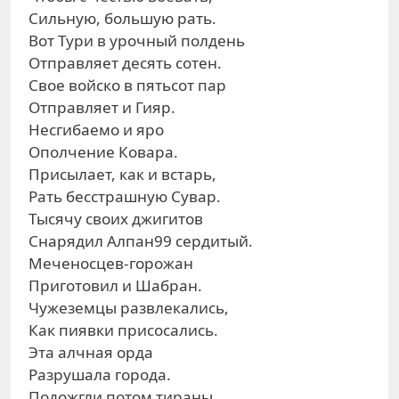
Сильную, большую рать.
Вот Тури в урочный полдень
Отправляет десять сотен.
Свое войско в пятьсот пар
Отправляет и Гияр.
Несгибаемо и яро
Ополчение Ковара.
Присылает, как и встарь,
Рать бесстрашную Сувар.
Тысячу своих джигитов
Снарядил Алпан99 сердитый.
Меченосцев-горожан
Приготовил и Шабран.
Чужеземцы развлекались,
Как пиявки присосались.
Эта алчная орда
Разрушала города.
Подожгли потом тираны