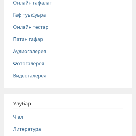
Онлайн гафалаг
Гаф туькIуьра
Онлайн тестар
Патан гафар
Аудиогалерея
Фотогалерея
Видеогалерея
Улубар
Чlал
Литература