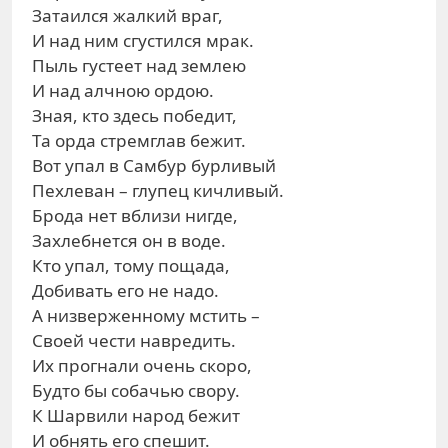
Затаился жалкий враг,
И над ним сгустился мрак.
Пыль густеет над землею
И над алчною ордою.
Зная, кто здесь победит,
Та орда стремглав бежит.
Вот упал в Самбур бурливый
Пехлеван – глупец кичливый.
Брода нет вблизи нигде,
Захлебнется он в воде.
Кто упал, тому пощада,
Добивать его не надо.
А низверженному мстить –
Своей чести навредить.
Их прогнали очень скоро,
Будто бы собачью свору.
К Шарвили народ бежит
И обнять его спешит.