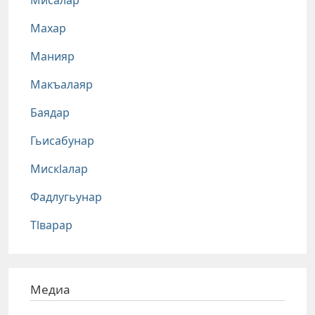
Мисалар
Махар
Манияр
Макъалаяр
Баядар
Гьисабунар
Мискlалар
Фадлугьунар
Тlварар
Медиа