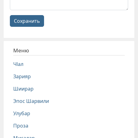
Сохранить
Меню
Чlал
Зарияр
Шиирар
Эпос Шарвили
Улубар
Проза