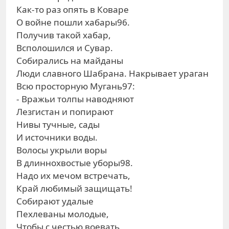
Как-то раз опять в Коваре
О войне пошли хабары96.
Получив такой хабар,
Всполошился и Сувар.
Собирались на майданы
Люди славного Шабрана. Накрывает ураган
Всю просторную Мугань97:
- Вражьи толпы наводняют
Лезгистан и попирают
Нивы тучные, сады
И источники воды.
Волосы укрыли воры
В длиннохвостые уборы98.
Надо их мечом встречать,
Край любимый защищать!
Собирают удалые
Пехлеваны молодые,
Чтобы с честью воевать,