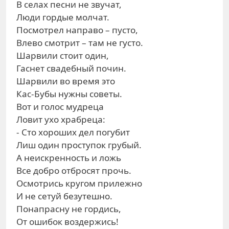
В селах песни не звучат,
Люди гордые молчат.
Посмотрел направо – пусто,
Влево смотрит – там не густо.
Шарвили стоит один,
Гаснет свадебный почин.
Шарвили во время это
Кас-Бубы нужны советы.
Вот и голос мудреца
Ловит ухо храбреца:
- Сто хороших дел погубит
Лиш один проступок грубый.
А неискренность и ложь
Все добро отбросят прочь.
Осмотрись кругом прилежно
И не сетуй безутешно.
Понапрасну не гордись,
От ошибок воздержись!