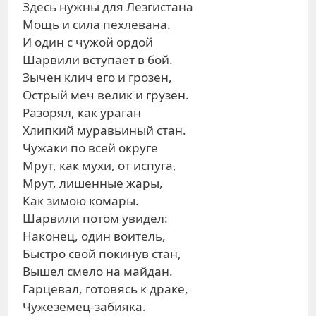
Здесь нужны для Лезгистана
Мощь и сила пехлевана.
И один с чужой ордой
Шарвили вступает в бой.
Зычен клич его и грозен,
Острый меч велик и грузен.
Разорял, как ураган
Хлипкий муравьиный стан.
Чужаки по всей округе
Мрут, как мухи, от испуга,
Мрут, лишенные жары,
Как зимою комары.
Шарвили потом увидел:
Наконец, один воитель,
Быстро свой покинув стан,
Вышел смело на майдан.
Гарцевал, готовясь к драке,
Чужеземец-забияка.