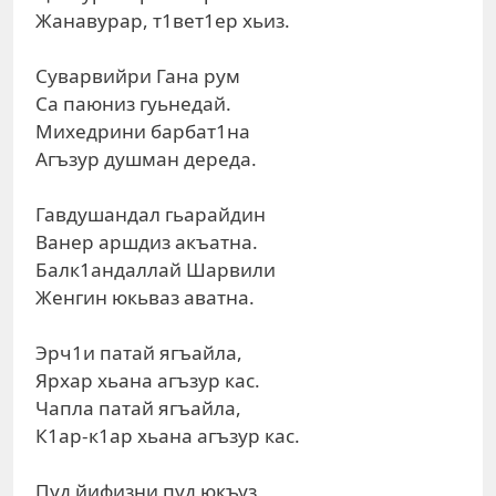
Жанавурар, т1вет1ер хьиз.
Суварвийри Гана рум
Са паюниз гуьнедай.
Михедрини барбат1на
Агъзур душман дереда.
Гавдушандал гьарайдин
Ванер аршдиз акъатна.
Балк1андаллай Шарвили
Женгин юкьваз аватна.
Эрч1и патай ягъайла,
Ярхар хьана агъзур кас.
Чапла патай ягъайла,
К1ар-к1ар хьана агъзур кас.
Пуд йифизни пуд юкъуз