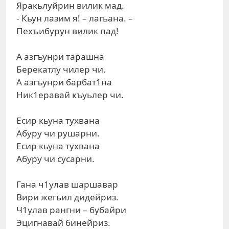
Яракьлуйрин вилик мад.
- Кьун лазим я! – лагьана. –
Пехъибурун вилик пад!
А азгъунри тарашна
Берекатлу чилер чи.
А азгъунри барбат1на
Ник1еравай къуьлер чи.
Есир кьуна тухвана
Абуру чи рушарни.
Есир кьуна тухвана
Абуру чи сусарни.
Гана ч1улав шаршавар
Вири жегьил дидейриз.
Ч1улав рангни – бубайри
Эцигнавай бинейриз.