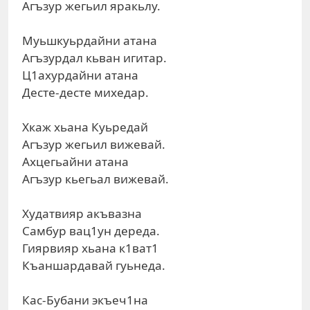
Агъзур жегьил яракьлу.
Муьшкуьрдайни атана
Агъзурдал кьван игитар.
Ц1ахурдайни атана
Десте-десте михедар.
Хкаж хьана Куьредай
Агъзур жегьил вижевай.
Ахцегьайни атана
Агъзур кьегьал вижевай.
Худатвияр акъвазна
Самбур вац1ун дереда.
Гиярвияр хьана к1ват1
Къаншардавай гуьнеда.
Кас-Бубани экъеч1на