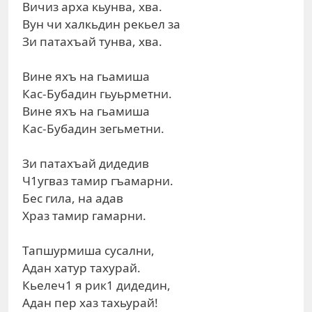
Вичиз арха кьунва, хва.
Вун чи халкьдин рекьел за
Зи патахъай тунва, хва.
Вине яхъ на гьамиша
Кас-Бубадин гьуьрметни.
Вине яхъ на гьамиша
Кас-Бубадин зегьметни.
Зи патахъай дидедив
Ч1угваз тамир гъамарни.
Бес гила, на адав
Храз тамир гамарни.
Тапшурмиша сусални,
Адан хатур тахурай.
Кьелеч1 я рик1 дидедин,
Адан пер хаз тахьурай!