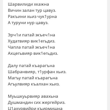
Шарвилиди хкажна
Вичин залан тур цавуз.
Ракъини хьиз чук1урна
А туруни нур цавуз.
Эрч1и патай экъеч1на
Худатвияр вик1егьдиз.
Чапла патай экъеч1на
Ахцегьвияр вик1егьдиз.
Далу патай къарагъна
Шабранвияр, т1урфан хьиз.
Магъу патай къарагъна
Агъулвияр къалхан хьиз.
Муьшкуьрвияр авахьна
Душмандин сих жергейриз.
Ц1ахурвийри къирмишна