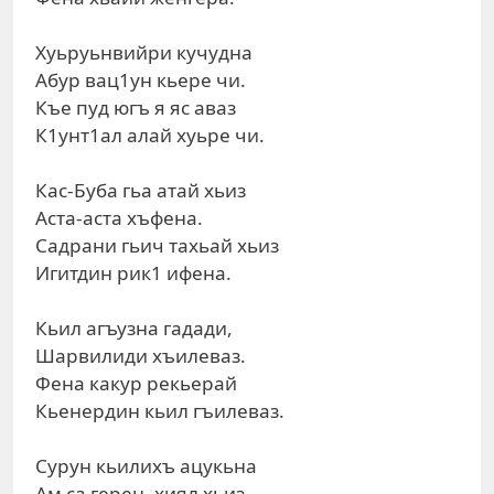
Хуьруьнвийри кучудна
Абур вац1ун кьере чи.
Къе пуд югъ я яс аваз
К1унт1ал алай хуьре чи.
Кас-Буба гьа атай хьиз
Аста-аста хъфена.
Садрани гьич тахьай хьиз
Игитдин рик1 ифена.
Кьил агъузна гадади,
Шарвилиди хъилеваз.
Фена какур рекьерай
Кьенердин кьил гъилеваз.
Сурун кьилихъ ацукьна
Ам са герен, хиял хьиз.