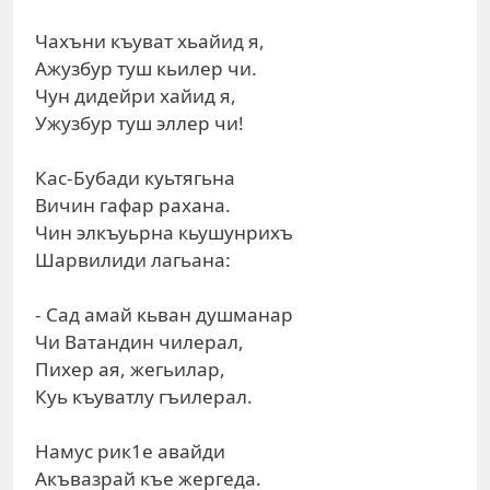
Чахъни къуват хьайид я,
Ажузбур туш кьилер чи.
Чун дидейри хайид я,
Ужузбур туш эллер чи!
Кас-Бубади куьтягьна
Вичин гафар рахана.
Чин элкъуьрна кьушунрихъ
Шарвилиди лагьана:
- Сад амай кьван душманар
Чи Ватандин чилерал,
Пихер ая, жегьилар,
Куь къуватлу гъилерал.
Намус рик1е авайди
Акъвазрай къе жергеда.