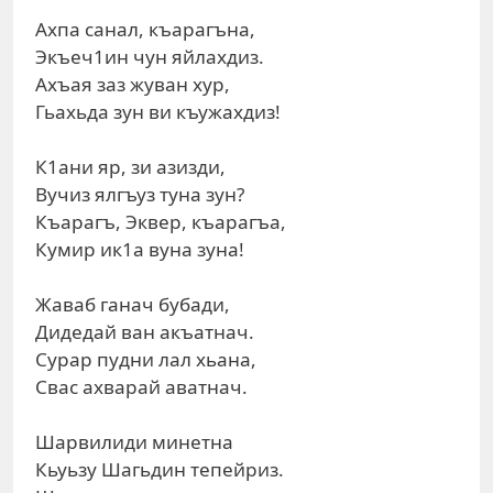
Ахпа санал, къарагъна,
Экъеч1ин чун яйлахдиз.
Ахъая заз жуван хур,
Гьахьда зун ви къужахдиз!
К1ани яр, зи азизди,
Вучиз ялгъуз туна зун?
Къарагъ, Эквер, къарагъа,
Кумир ик1а вуна зуна!
Жаваб ганач бубади,
Дидедай ван акъатнач.
Сурар пудни лал хьана,
Свас ахварай аватнач.
Шарвилиди минетна
Кьуьзу Шагьдин тепейриз.