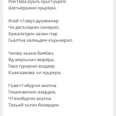
Рик1ера руьгь куьк1уьриз
Шегьеррани хуьрера.
Атай ч1авуз душманар
Чи дагъларин синерал,
Хажалатдин залан пар
Гьалтна халкьдин къуьнерал.
Чилер хьана баябан,
Яд амукьнач вирера,
Гваз турарни жидаяр
Къекъвезва чи хуьрера.
Гъвеч1ибурни акатна
Гишинвилин азардик,
Ч1ехибурни акатна
Тахьай хьтин бизардик.