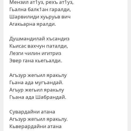
Мензил ат1уз, рехъ ат1уз,
Гьална балк1ан гаралди,
Шарвилиди хуьруьв вич
Агакьарна яралди.
Душмандилай хъсандиз
Кьисас вахчун паталди,
Лезги чилин игитриз
Эвер гана кьегьалди.
Агъзур жегьил яракьлу
Гьана ада мугъандай.
Агъур жегьил яракьлу
Гъана ада Шабрандай.
Сувардайни атана
Агъзур жегьил яракьлу.
Кьверардайни атана