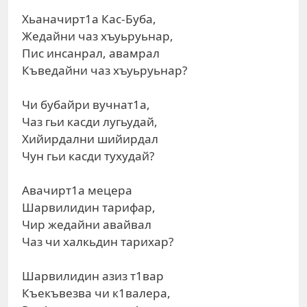
Хьаначирт1а Кас-Буба,
Жедайни чаз хъуьруьнар,
Пис инсанрал, авамрал
Къведайни чаз хъуьруьнар?
Чи бубайри вучнат1а,
Чаз гьи касди лугьудай,
Хийирдални шийирдал
Чун гьи касди тухудай?
Авачирт1а мецера
Шарвилидин тарифар,
Чир жедайни авайвал
Чаз чи халкьдин тарихар?
Шарвилидин азиз т1вар
Къекъвезва чи к1валера,