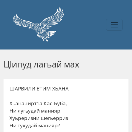
Перейти к основному содержанию
Цlипуд лагьай мах
ШАРВИЛИ ЕТИМ ХЬАНА
Хьаначирт1а Кас-Буба,
Ни лугьудай манияр,
Хуьреризни шегьерриз
Ни тухудай манияр?