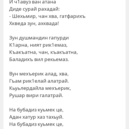
И ч1авуз ван атана
Диде сурай рахадай:
- Шехьмир, чан хва, гатфарихъ
Хкведа зун, ахквада!
Зун душмандин гапурди
К1арна, ният рик1емаз,
Къакъатна, чан, къакъатна,
Баладихъ вил рекьемаз.
Вун мехъерик алад, хва,
Гъам рик1елай алатрай.
Кьуьлердайла мехъерик,
Рушар вири галатрай.
На бубадиз куьмек це,
Адан хатур хаз тахьуй.
На бубадиз куьмек це,