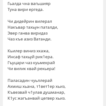
Гьалда чна вагьшияр
Туна вири ергеда.
Чи дидейрин вилерал
Накъвар тахьун паталди,
Эвер ганва виридаз
Чаз къе азиз Ватанди.
Кьилер виниз хкажа,
Инсаф тахьуй рик1ера.
Гъуцари чаз куьмекрай
Чи вилик квай рекьера!
Паласадин чуьллерай
Ахмиш хьана, т1вет1ер хьиз,
Къвезвай ч1улав душманар,
К1ус жагъанвай цегвер хьиз.