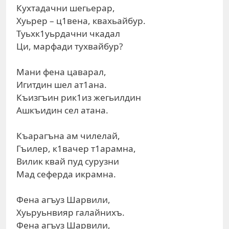
Кухтадачни шегьерар,
Хуьрер – ц1вена, квахьайбур.
Туьхк1уьрдачни чкадал
Ци, марфади тухвайбур?
Мани фена цаварал,
Игитдин шел ат1ана.
Къизгъин рик1из жегьилдин
Ашкъидин сел атана.
Къарагъна ам чилелай,
Гъилер, к1вачер т1арамна,
Вилик квай пуд сурузни
Мад сеферда икрамна.
Фена агъуз Шарвили,
Хуьруьнвияр галайнихъ.
Фена агъуз Шарвили,