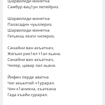
Шарвилиди минетна
Самбур вац1ун лепейриз.
Шарвилиди минетна
Паласадин чуьллериз.
Шарвилиди минетна
Гегьенш лезги чилериз.
Санайни ван акъатнач,
Жегьил рик1ел т1ал хьана.
Санайни ван акъатнач,
Чилер, цавар лал хьана.
Йифен перде аватна
Чиг акьалтай ч1урарал.
Чин к1аникна, къаткана
Гада къайи сурарал.