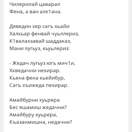
Чилерилай цаварал
Фена, а ван алк1ана.
Дяведин хер сагъ хьайи
Халкьар фенвай чуьллериз,
К1валахзавай шаддаказ,
Мани лугьуз, кьуьлериз:
- Жедач лугьуз югъ мич1и,
Хкведачни нехирар.
Кьена фена кьейибур,
Сагъ хъижеда пехирар.
Амайбурни хуьрера
Бес яшамиш жедачни?
Амайбуру хуьрера,
Къазанмишна, недачни?