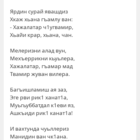
Ярдин сурай явашдиз
Хкаж хьана гъамлу ван:
- Хажалатар ч1угвамир,
Хьайи крар, хьана, чан.
Мелеризни алад вун,
Мехъеррикни кьуьлера,
Хажалатар, гъамар мад
Твамир жуван вилера.
Багъишламиш ая заз,
Эге рви рик1 ханат1а,
Муьгьуббатдал к1еви яз,
Ашкъиди рик1 канат1а!
И вахтунда чуьллериз
Манидин ван чк1ана.