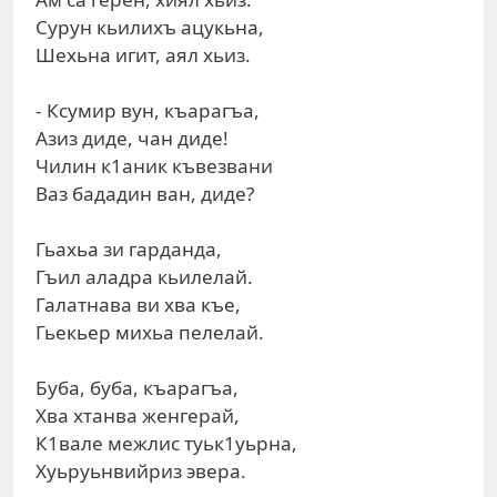
Сурун кьилихъ ацукьна,
Шехьна игит, аял хьиз.
- Ксумир вун, къарагъа,
Азиз диде, чан диде!
Чилин к1аник къвезвани
Ваз бададин ван, диде?
Гьахьа зи гарданда,
Гъил аладра кьилелай.
Галатнава ви хва къе,
Гьекьер михьа пелелай.
Буба, буба, къарагъа,
Хва хтанва женгерай,
К1вале межлис туьк1уьрна,
Хуьруьнвийриз эвера.