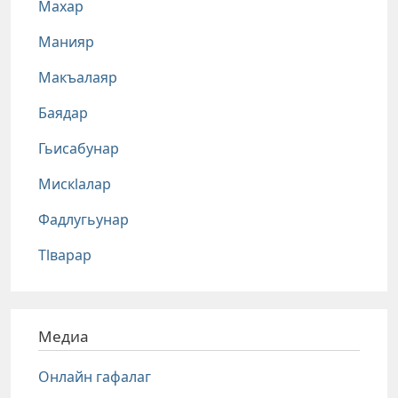
Махар
Манияр
Макъалаяр
Баядар
Гьисабунар
Мискlалар
Фадлугьунар
Тlварар
Медиа
Онлайн гафалаг