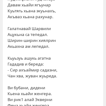
Давам хьайи ягъунар
Куьтягь хьана экуьнахъ,
Акъваз хьана рахунар.
Галатнавай Шарвили
Ацукьна са тепедал.
Ширин-ширин хиялрин
Акьахна ам лепедал.
Кьуьзуь ашукь агатна
Гададив и береда:
- Сир ахъаймир садазни,
Чан хва, жуван жуьреда.
Ви бубани, дидени
Кьена хьайи женгера.
Ви рик1 алай Экверни
Фена хьайи женгера.