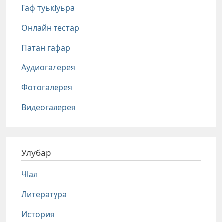
Гаф туькIуьра
Онлайн тестар
Патан гафар
Аудиогалерея
Фотогалерея
Видеогалерея
Улубар
Чlал
Литература
История