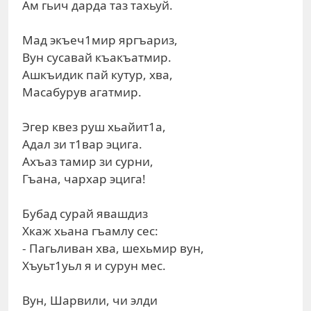
Ам гьич дарда таз тахьуй.
Мад экъеч1мир яргъариз,
Вун сусавай къакъатмир.
Ашкъидик пай кутур, хва,
Масабурув агатмир.
Эгер квез руш хьайит1а,
Адал зи т1вар эцига.
Ахъаз тамир зи сурни,
Гъана, чархар эцига!
Бубад сурай явашдиз
Хкаж хьана гъамлу сес:
- Пагьливан хва, шехьмир вун,
Хъуьт1уьл я и сурун мес.
Вун, Шарвили, чи элди