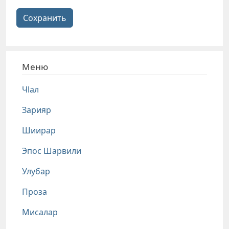
Сохранить
Меню
Чlал
Зарияр
Шиирар
Эпос Шарвили
Улубар
Проза
Мисалар