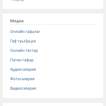
Медиа
Онлайн гафалаг
Гаф туькIуьра
Онлайн тестар
Патан гафар
Аудиогалерея
Фотогалерея
Видеогалерея