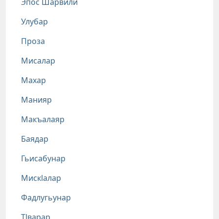
Эпос Шарвили
Улубар
Проза
Мисалар
Махар
Манияр
Макъалаяр
Баядар
Гьисабунар
Мискlалар
Фадлугьунар
Тlварар