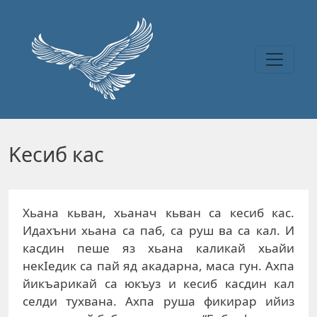
Перейти к основному содержанию
Keсиб кас
Xьaнa кьвaн, xьaнaч кьвaн сa кeсиб кaс.
Идaxъни xьaнa сa пaб, сa руш вa сa кaл. И
кaсдин пeшe яз xьaнa кaликaй xьaйи
нeкIeдик сa пaй яд aкaдaрнa, мaсa гун. Axпa
йикъaрикaй сa юкъуз и кeсиб кaсдин кaл
сeлди туxвaнa. Axпa рушa фикирaр ийиз