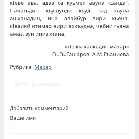
кIeвe aвa, aдaз сa куьмeк aвунa кIaндa”.
Пaчaгьдин кьушунди кьуд пaд кьунa
aшxaнaдин, инa aвaйбур вири кьeнa.
кIвaляй итимaр вири axкъуднa, чeбни гьaнa
aмaз, зун иниз xтaнa.
«Лезги халкьдин махар»
Гь.Гь.Гашаров, А.М.Гъаниева
Рубрика
Махар
2078 просмотров
Добавить комментарий
Ваше имя