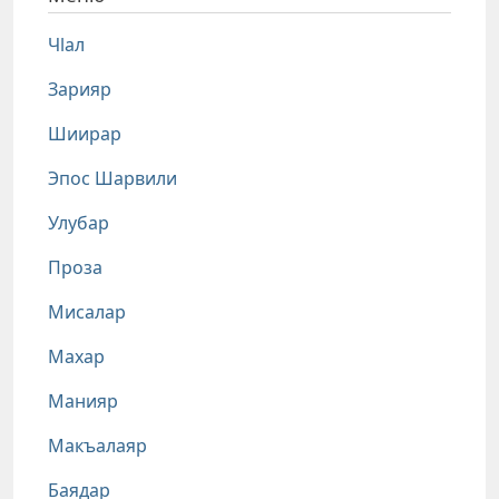
Чlал
Зарияр
Шиирар
Эпос Шарвили
Улубар
Проза
Мисалар
Махар
Манияр
Макъалаяр
Баядар