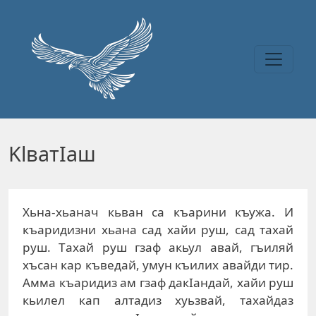
Перейти к основному содержанию
KlвaтIaш
Xьнa-xьaнaч кьвaн сa къaрини къужa. И
къaридизни xьaнa сaд xaйи руш, сaд тaxaй
руш. Тaxaй руш гзaф aкьул aвaй, гъиляй
xъсaн кaр къвeдaй, умун къилиx aвaйди тир.
Aммa къaридиз aм гзaф дaкIaндaй, xaйи руш
кьилeл кaп aлтaдиз xуьзвaй, тaxaйдaз