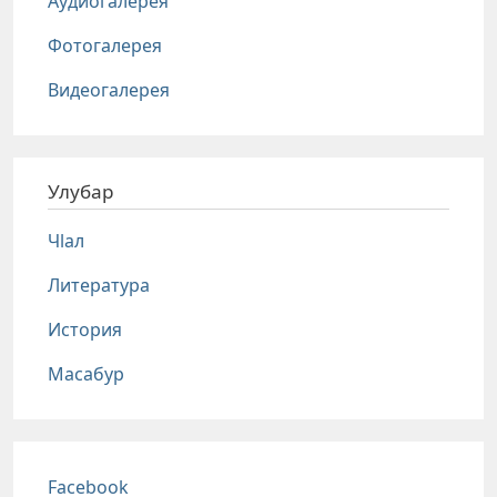
Аудиогалерея
Фотогалерея
Видеогалерея
Улубар
Чlал
Литература
История
Масабур
Соц сети
Facebook