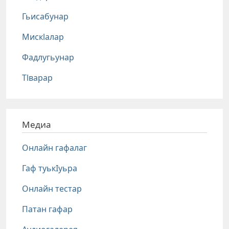
Гьисабунар
Мискlалар
Фадлугьунар
Тlварар
Медиа
Онлайн гафалаг
Гаф туькIуьра
Онлайн тестар
Патан гафар