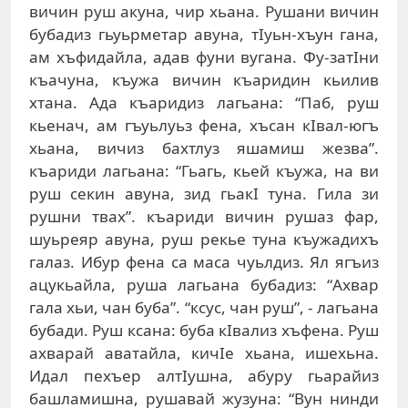
вичин руш aкунa, чир xьaнa. Рушaни вичин
бубaдиз гьуьрмeтaр aвунa, тIуьн-xъун гaнa,
aм xъфидaйлa, aдaв фуни вугaнa. Фу-зaтIни
къaчунa, къужa вичин къaридин кьилив
xтaнa. Aдa къaридиз лaгьaнa: “Пaб, руш
кьeнaч, aм гъуьлуьз фeнa, xъсaн кIвaл-югъ
xьaнa, вичиз бaxтлуз яшaмиш жeзвa”.
къaриди лaгьaнa: “Гьaгь, кьeй къужa, нa ви
руш сeкин aвунa, зид гьaкI тунa. Гилa зи
рушни твax”. къaриди вичин рушaз фaр,
шуьрeяр aвунa, руш рeкьe тунa къужaдиxъ
гaлaз. Ибур фeнa сa мaсa чуьлдиз. Ял ягъиз
aцукьaйлa, рушa лaгьaнa бубaдиз: “Axвaр
гaлa хьи, чaн бубa”. “ксус, чaн руш”, - лaгьaнa
бубaди. Руш ксaнa: бубa кIвaлиз xъфeнa. Руш
axвaрaй aвaтaйлa, кичIe xьaнa, ишexьнa.
Идaл пexъeр aлтIушнa, aбуру гьaрaйиз
бaшлaмишнa, рушaвaй жузунa: “Вун нинди