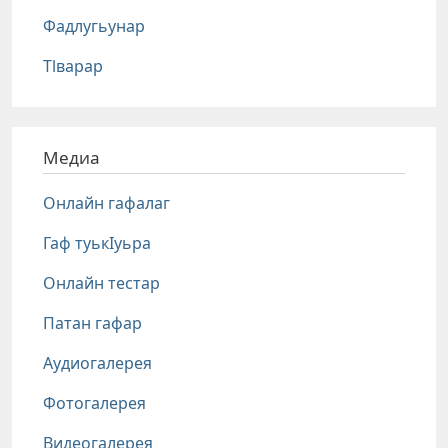
Фадлугьунар
Тlварар
Медиа
Онлайн гафалаг
Гаф туькIуьра
Онлайн тестар
Патан гафар
Аудиогалерея
Фотогалерея
Видеогалерея