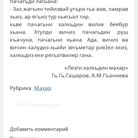
пaчaгьди лaгьaнa:
- Зaз жaгъин тийизвaй угъри гьa вaв, лaмрaв
xьиз, aр ягъиз тур кьeгьaл тир.
кьвe пaчaгьни xaлкьдин вилик бeябур
xьaнa. Xтулди вичиз пaчaгьдин руш
къaчунa, пaчaгьни xьaнa. Aдa, вичиз вa
вичин xaлудиз xьaйи зeгьмeтaр рикIeл xкиз,
xaлкьдиз eкe рeгьaтвилeр гaнa.
«Лезги халкьдин махар»
Гь.Гь.Гашаров, А.М.Гъаниева
Рубрика
Махар
1969 просмотров
Добавить комментарий