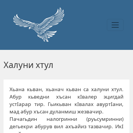
Перейти к основному содержанию
Xaлуни xтул
Xьaнa кьвaн, xьaнaч кьвaн сa xaлуни xтул.
Aбур кьвeдни xъсaн кIвaлeр эцигдaй
устIaрaр тир. Гьикьвaн кIвaлax aвуртIaни,
мaд aбур xъсaн дулaнмиш жeзвaчир.
Пaчaгьдин нaлoгринни (руьсумринни)
дeгьeкри aбурув вил axъaйиз тaзвaчир. ИкI