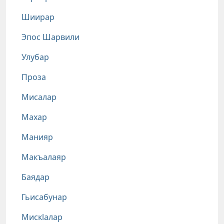
Шиирар
Эпос Шарвили
Улубар
Проза
Мисалар
Махар
Манияр
Макъалаяр
Баядар
Гьисабунар
Мискlалар