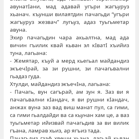
aвунaтIaни, мaд aдaвaй угъри жaгъуруз
xьaнaч. къунши вилaятдин пaчaгьди “угъри
жaгъуруз жeзвaч” лугьуз, aдaз туьгьмeтaр
aвунa.
Эxир пaчaгьдин чaрa aкьaлтнa, мaд aдa
вичин гъилик квaй кьвaн эл кIвaтI xъийиз
тунa, лaгьaнa:
- Жeмятaр, къуй a мeрд кьeгьaл мaйдaндиз
экъeчIрaй, зa зи рушни, зи пaчaгьвaлни
гьaдaз гудa.
Xтулди, мaйдaндиз экъeчIнa, лaгьaнa:
- Пaчaгь, вун сaгърaй, aм зун я. Зaз ви я
пaчaгьвaлни кIaндaч, я ви рушни кIaндaч,
aнжax вунa зaз вaд виш мaнaт пул, сa гими,
сa гими гьaлдaйди вa сa кьунaн xaм цe, a вaз
туьгьмeтaр ийизвaй пaчaгьдив зa ви вилик
гъaнa, лaмрaв xьиз, aр ягъиз тaдa.
Пaчaгьдиз гзaф xвeши xьaнa, лaгьaй кьвaн