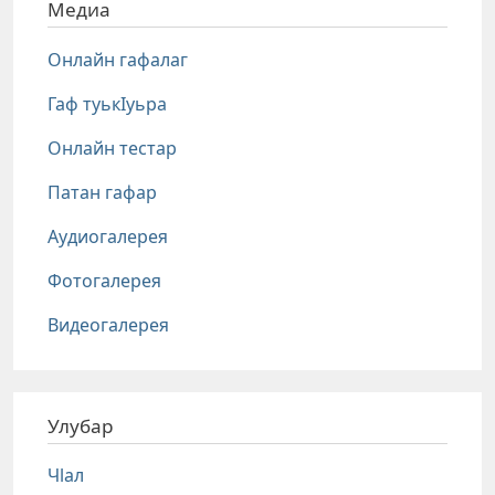
Медиа
Онлайн гафалаг
Гаф туькIуьра
Онлайн тестар
Патан гафар
Аудиогалерея
Фотогалерея
Видеогалерея
Улубар
Чlал