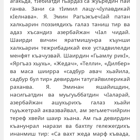
агакьда, тIебиатди гьардаз са жуьредин пай
ганва. Зани са тIимил лацу-чIулавдикай
кIелнава». Я. Эмин РагъэкъечIай патан
халкьарин поэзиядихъ галаз таниш тир ва
адаз хъсандиз азербайжан чIал чидай.
Шаирди вичин яратмишунра къунши
халкьарин тежрибадикай еке устадвилелди
менфят къачузвай. Шаирдин «Гьамлу рикI»,
«Яргъаз хьухь», «Жедач», «Телли», «Дилбер»
ва маса шиирра «садбур авач хьайила,
садбур бул тир» девирдин татугайвилерикай
раханва. Я. Эминан яшайишдин,
насигьатдин ва муьгуьббатдин чIаларай,
азербайжан ашукьрихъ галаз хьайи
гьуьжетрай аквазвайвал, ам зегьметчийрин
тереф хвейи шаир хьана. Ам гьа девирдин
къанунрал нарази ва бахтлу гележегдихъ
инанмиш тир: «Са вахт жеда марф къвада,