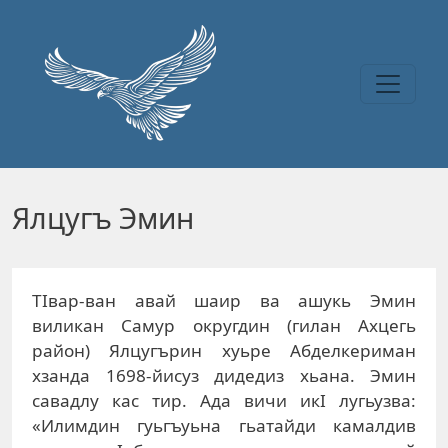
Перейти к основному содержанию
Ялцугъ Эмин
ТIвар-ван авай шаир ва ашукь Эмин
виликан Самур округдин (гилан Ахцегь
район) Ялцугърин хуьре Абделкериман
хзанда 1698-йисуз дидедиз хьана. Эмин
савадлу кас тир. Ада вичи икI лугьузва:
«Илимдин гуьгъуьна гьатайди камалдив