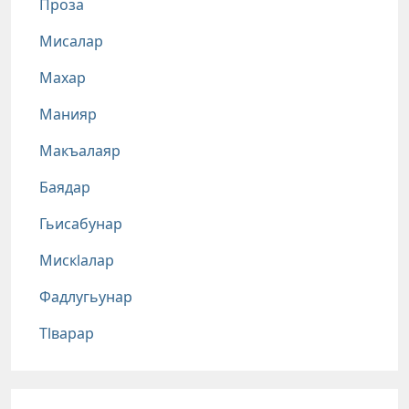
Проза
Мисалар
Махар
Манияр
Макъалаяр
Баядар
Гьисабунар
Мискlалар
Фадлугьунар
Тlварар