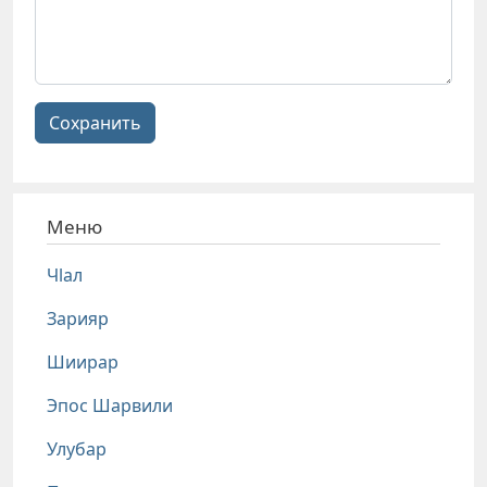
Сохранить
Меню
Чlал
Зарияр
Шиирар
Эпос Шарвили
Улубар