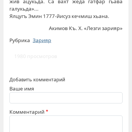
жив ацукьда. Са вахт жеда гатфар гьава
галукьда»...
Ялцугъ Эмин 1777-йисуз кечмиш хьана.
Акимов Къ. Х. «Лезги зарияр»
Рубрика
Зарияр
1980 просмотров
Добавить комментарий
Ваше имя
Комментарий