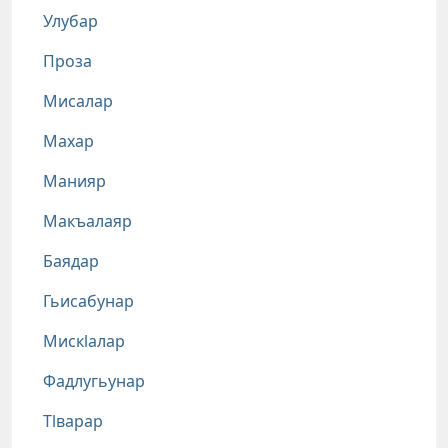
Улубар
Проза
Мисалар
Махар
Манияр
Макъалаяр
Баядар
Гьисабунар
Мискlалар
Фадлугьунар
Тlварар