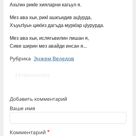
Ахьтин рикIе хияларни кагьул я.
Мез ава хьи, рикI ашкъидив ацIурда,
ХъуьтIуьн цикIиз дагъда муркIар цIурурда.
Мез ава хьи, ислягьвилин лишан я,
Сиве ширин мез авайди инсан я...
Рубрика
Энжем Веледов
24 просмотра
Добавить комментарий
Ваше имя
Комментарий