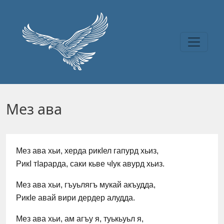
Перейти к основному содержанию
Мез ава
Мез ава хьи, херда рикIел гапурд хьиз,
РикI тIарарда, саки кьве чIук авурд хьиз.
Мез ава хьи, гъуьлягъ мукай акъудда,
РикIе авай вири дердер алудда.
Мез ава хьи, ам агъу я, туькьуьл я,