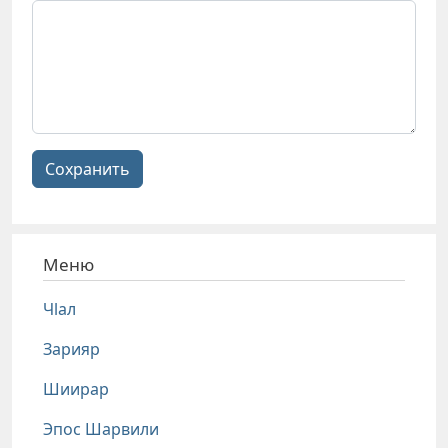
Сохранить
Меню
Чlал
Зарияр
Шиирар
Эпос Шарвили