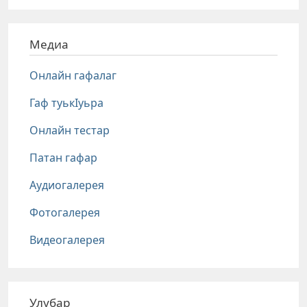
Медиа
Онлайн гафалаг
Гаф туькIуьра
Онлайн тестар
Патан гафар
Аудиогалерея
Фотогалерея
Видеогалерея
Улубар