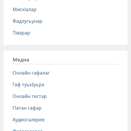
Мискlалар
Фадлугьунар
Тlварар
Медиа
Онлайн гафалаг
Гаф туькIуьра
Онлайн тестар
Патан гафар
Аудиогалерея