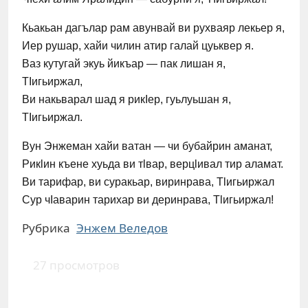
Кьакьан дагълар рам авунвай ви рухваяр лекьер я,
Иер рушар, хайи чилин атир галай цуьквер я.
Ваз кутугай экуь йикъар — пак лишан я,
ТIигьиржал,
Ви накьварал шад я рикIер, гуьлуьшан я,
ТIигьиржал.
Вун Энжеман хайи ватан — чи бубайрин аманат,
Рикӏин къене хуьда ви тӏвар, верцӏивал тир аламат.
Ви тарифар, ви суракьар, виринрава, Тӏигьиржал
Сур чIаварин тарихар ви деринрава, Тӏигьиржал!
Рубрика
Энжем Веледов
27 просмотров