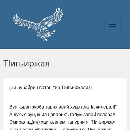
Перейти к основному содержанию
Тlигьиржал
(Зи бубайрин ватан тир ТIигьиржализ)
Вун кьван зурба тарих авай хуьр алатIа чилерал!?
Ашукь я зун, кьил цаварихъ галукьзавай пелерал.
Эмиралид(ин) хци къелем, гапурни я, ТIигьиржал
ЧIехи алим Яралидин — сабурни я, ТIигьиржал!