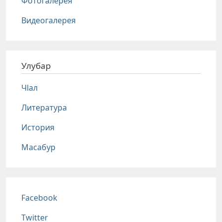
Фотогалерея
Видеогалерея
Улубар
Чlал
Литература
История
Масабур
Соц сети
Facebook
Twitter