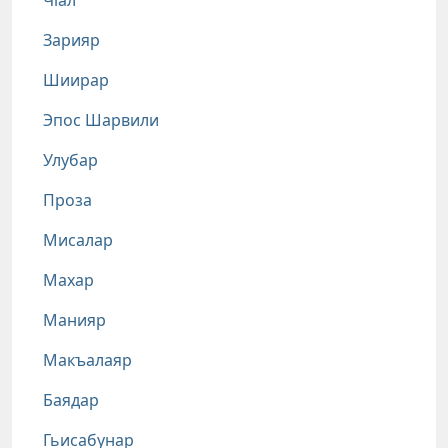
Чlал
Зарияр
Шиирар
Эпос Шарвили
Улубар
Проза
Мисалар
Махар
Манияр
Макъалаяр
Баядар
Гьисабунар