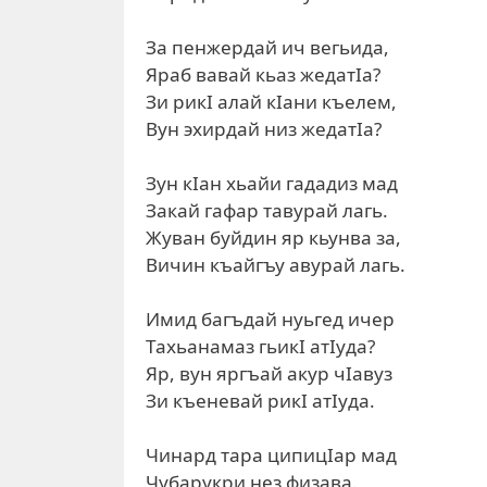
За пенжердай ич вегьида,
Яраб вавай кьаз жедатIа?
Зи рикI алай кIани къелем,
Вун эхирдай низ жедатIа?
Зун кIан хьайи гададиз мад
Закай гафар тавурай лагь.
Жуван буйдин яр кьунва за,
Вичин къайгъу авурай лагь.
Имид багъдай нуьгед ичер
Тахьанамаз гьикI атIуда?
Яр, вун яргъай акур чIавуз
Зи къеневай рикI атIуда.
Чинард тара ципицIар мад
Чубарукри нез физава.