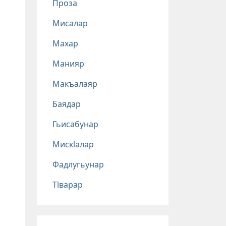
Проза
Мисалар
Махар
Манияр
Макъалаяр
Баядар
Гьисабунар
Мискlалар
Фадлугьунар
Тlварар