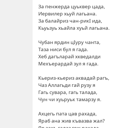
За пенжерда цуьквер цада,
Иервилер хьуй лагьана.
За балайриз чан-рикI ида,
Кьуьзуь хьайла хуьй лагьана.
Чубан ярдин цIуру чанта,
Таза ниси бул я гада.
Хеб дагъларай хкведалди
Мехъерардай зул я гада.
Кьериз-кьериз аквадай рагъ,
Чаз Аллагьди гай рузу я
Гагь сувара, гагь талада,
Чун чи хуьруьк тамарзу я.
Ахцегь пата цав рахада,
Яраб ана жив къвазва жал?
Яр захъ галаз геж рахада,