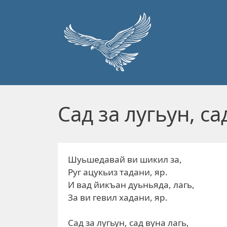
Перейти к основному содержанию
Сад за лугьун, са
Шуьшедавай ви шикил за,
Руг ацукьиз тадани, яр.
И вад йикъан дуьньяда, лагь,
За ви гевил хадани, яр.
Сад за лугьун, сад вуна лагь,