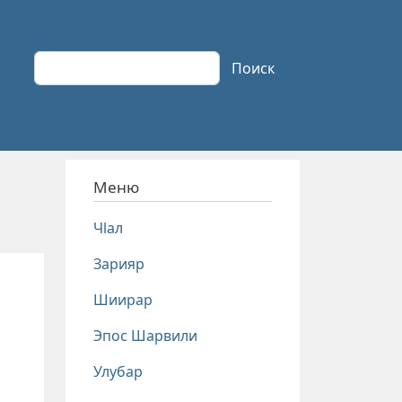
Поиск
Поиск
Меню
Чlал
Зарияр
Шиирар
Эпос Шарвили
Улубар