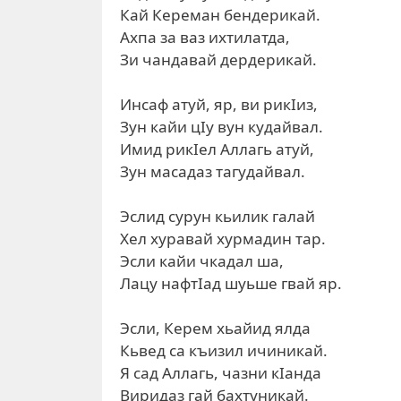
Кай Кереман бендерикай.
Ахпа за ваз ихтилатда,
Зи чандавай дердерикай.
Инсаф атуй, яр, ви рикIиз,
Зун кайи цIу вун кудайвал.
Имид рикIел Аллагь атуй,
Зун масадаз тагудайвал.
Эслид сурун кьилик галай
Хел хуравай хурмадин тар.
Эсли кайи чкадал ша,
Лацу нафтIад шуьше гвай яр.
Эсли, Керем хьайид ялда
Кьвед са къизил ичиникай.
Я сад Аллагь, чазни кIанда
Виридаз гай бахтуникай.