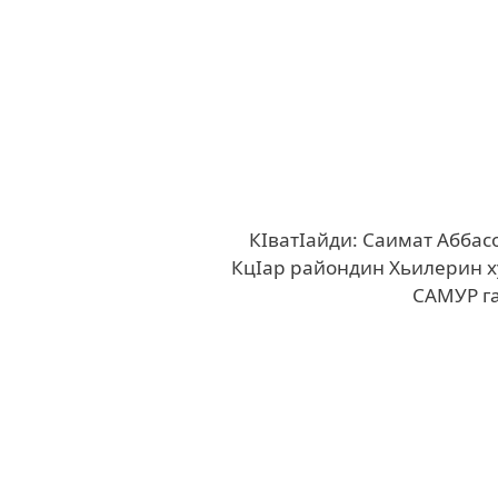
КIватIайди: Саимат Аббас
КцIар райондин Хьилерин 
САМУР г