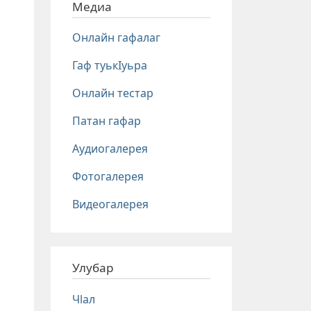
Медиа
Онлайн гафалаг
Гаф туькIуьра
Онлайн тестар
Патан гафар
Аудиогалерея
Фотогалерея
Видеогалерея
Улубар
Чlал