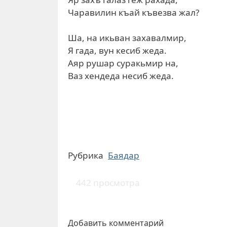
Чаравилин къай къвезва жал?
Ша, на икьван захавалмир,
Я гада, вун кесиб жеда.
Аяр рушар суракьмир на,
Ваз хендеда несиб жеда.
Рубрика
Баядар
442 просмотра
Добавить комментарий