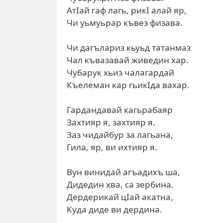
АтIай гаф лагь, рикI алай яр,
Чи уьмуьрар къвез физава.
Чи дагълариз кьуьд татанмаз
Чал къвазавай живедин хар.
Чубарук хьиз чалагардай
Къелеман кар гьикIда вахар.
Гардандавай кагьрабаяр
Захтияр я, захтияр я.
Заз чидайбур за лагьана,
Гила, яр, ви ихтияр я.
Вун винидай агъадихъ ша,
Дидедин хва, са зербина.
Дердерикай цIай акатна,
Куда диде ви дердина.