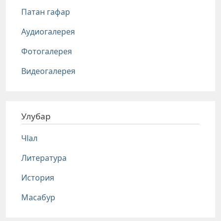
Патан гафар
Аудиогалерея
Фотогалерея
Видеогалерея
Улубар
Чlал
Литература
История
Масабур