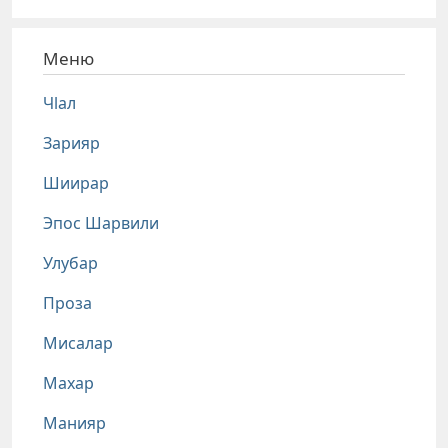
Меню
Чlал
Зарияр
Шиирар
Эпос Шарвили
Улубар
Проза
Мисалар
Махар
Манияр