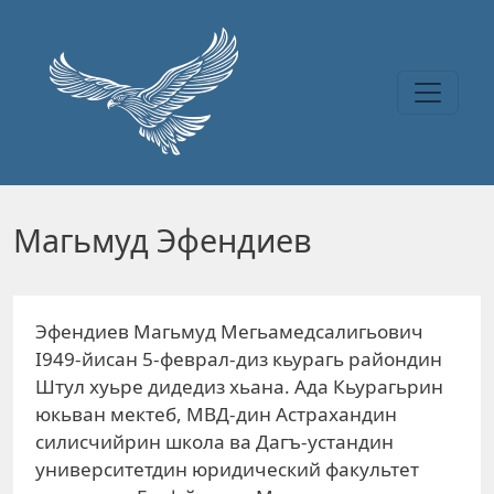
Перейти к основному содержанию
Магьмуд Эфендиев
Эфендиев Магьмуд Мегьамедсалигьович
I949-йисан 5-феврал-диз кьурагь райондин
Штул хуьре дидедиз хьана. Ада Кьурагьрин
юкьван мектеб, МВД-дин Астрахандин
силисчийрин школа ва Дагъ-устандин
университетдин юридический факультет