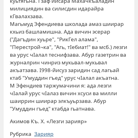
куьтягьна. Гзаф йисара Махачкъаладин
милициядин ва силисдин идарайра
кГвалахзава.
Магьмуд Эфендиева школада амаз шиирар
кхьиз башламишна. Ада вичин эсерар
("Дагъдин хуьре", "РикГел алама",
"Перестрой¬ка", "Агь, тIебиат!" ва мсб.) лезги
ва урус чIалал теснифзава. Абур газетрин ва
журналрин чинриз мукьвал-мукьвал
акъатзава. I998-йисуз заридин сад лагьай
ктаб "Умуддин гъед" урус чIалал акъатна.
М Эфендиев таржумачини я: ада лезги
чIалай урус чIалаз вичин хсуси ва милли
шаиррин шиирар элкъуьрзава. Абур
"Умуддин гъед" ктабда гьатнава.
Акимов Къ. Х. «Лезги зарияр»
Рубрика
Зарияр