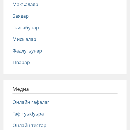
Макъалаяр
Баядар
Гьисабунар
Мискlалар
Фадлугьунар
Тlварар
Медиа
Онлайн гафалаг
Гаф туькIуьра
Онлайн тестар