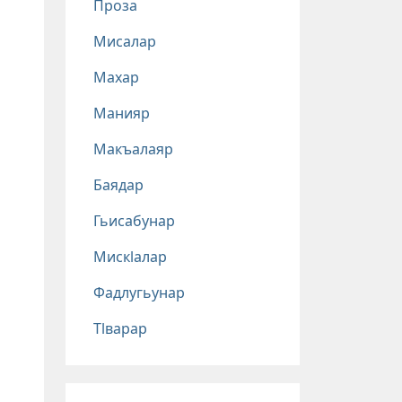
Проза
Мисалар
Махар
Манияр
Макъалаяр
Баядар
Гьисабунар
Мискlалар
Фадлугьунар
Тlварар