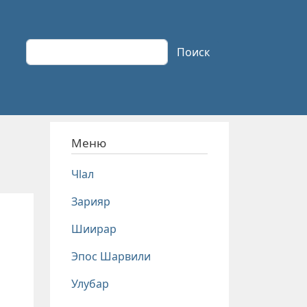
Поиск
Поиск
Меню
Чlал
Зарияр
Шиирар
Эпос Шарвили
Улубар