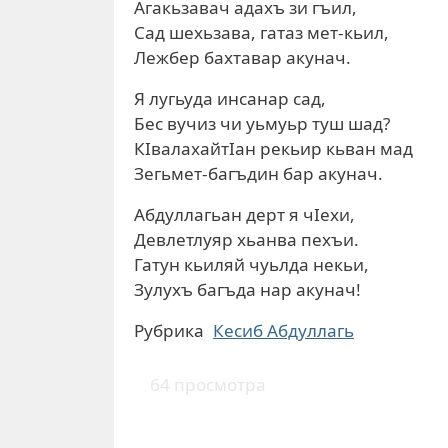
Агакьзавач адахъ зи гъил,
Сад шехьзава, гатаз мет-кьил,
Лежбер бахтавар акунач.
Я лугьуда инсанар сад,
Бес вучиз чи уьмуьр туш шад?
КIвалахайтIан рекьир кьван мад
Зегьмет-багъдин бар акунач.
Абдуллагьан дерт я чIехи,
Девлетлуяр хьанва пехъи.
Гатун кьиляй чуьлда некьи,
Зулухъ багъда нар акунач!
Рубрика
Кесиб Абдуллагь
64 просмотра