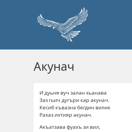
Перейти к основному содержанию
Акунач
И дуьня вуч залан хьанава
Заз гьич дугъри кар акунач.
Кесиб къвазна бегдин вилик
Рахаз ихтияр акунач.
Акъатзава фуахъ зи вил,