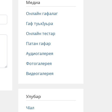
Медиа
Онлайн гафалаг
Гаф туькIуьра
Онлайн тестар
Патан гафар
Аудиогалерея
Фотогалерея
Видеогалерея
Улубар
Чlал