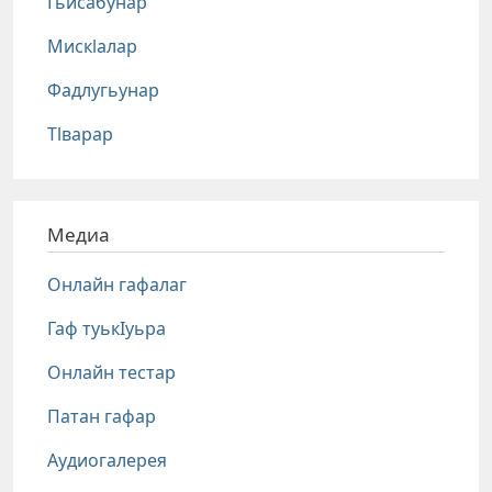
Гьисабунар
Мискlалар
Фадлугьунар
Тlварар
Медиа
Онлайн гафалаг
Гаф туькIуьра
Онлайн тестар
Патан гафар
Аудиогалерея