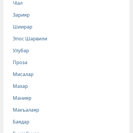
Чlал
Зарияр
Шиирар
Эпос Шарвили
Улубар
Проза
Мисалар
Махар
Манияр
Макъалаяр
Баядар