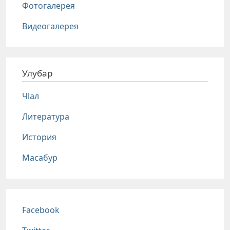
Фотогалерея
Видеогалерея
Улубар
Чlал
Литература
История
Масабур
Соц сети
Facebook