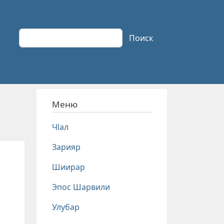
Поиск
Поиск
Меню
Чlал
Зарияр
Шиирар
Эпос Шарвили
Улубар