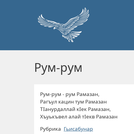
Перейти к основному содержанию
Рум-рум
Рум-рум - рум Рамазан,
Рагъул кацин тум Рамазан
ТIанурдаллай кIек Рамазан,
Хъуькъвел алай тIекв Рамазан
Рубрика
Гьисабунар