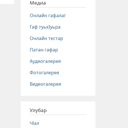
Медиа
Онлайн гафалаг
Гаф туькIуьра
Онлайн тестар
Патан гафар
Аудиогалерея
Фотогалерея
Видеогалерея
Улубар
Чlал