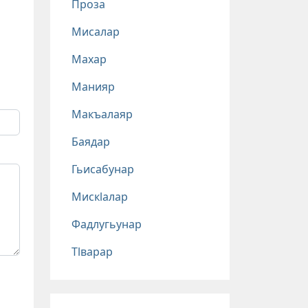
Проза
Мисалар
Махар
Манияр
Макъалаяр
Баядар
Гьисабунар
Мискlалар
Фадлугьунар
Тlварар