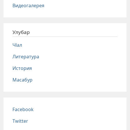
Видеогалерея
Улубар
Чlал
Литература
История
Масабур
Соц сети
Facebook
Twitter