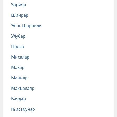
Зарияр
Шиирар
Эпос Шарвили
Улубар
Проза
Мисалар
Махар
Манияр
Макъалаяр
Баядар
Гьисабунар