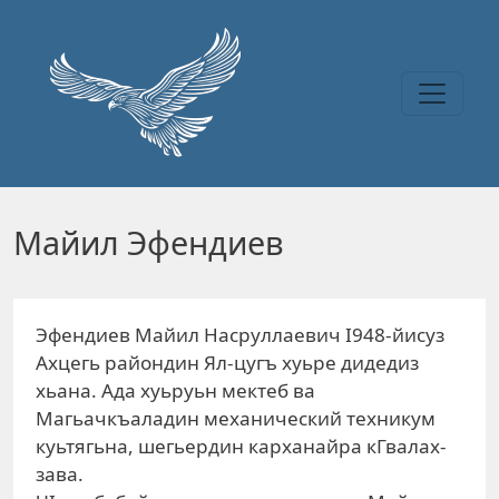
Перейти к основному содержанию
Майил Эфендиев
Эфендиев Майил Насруллаевич I948-йисуз
Ахцегь райондин Ял-цугъ хуьре дидедиз
хьана. Ада хуьруьн мектеб ва
Магьачкъаладин механический техникум
куьтягьна, шегьердин карханайра кГвалах-
зава.