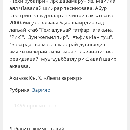
ЧIехи бубайрин ирс давамарун яз, Майила
аял чIавалай шиирар теснифзава. Абур
газетрин ва журналрин чинриз акъатзава.
2000-йисуз кIелзавайдав шаирдин сад
лагьай ктаб "Геж алукьай гатфар" агакьна.
"РикI", "Зун жегьил тир", "Хъфиз кIан туш",
"Базарда" ва маса шииррай дуьньядиз
вичин вилерай килигзавай, хъеан-пис ве-
ревидзавай, муьгьуьббатлу рикI авай шаир
аквазва.
Акимов Къ. Х. «Лезги зарияр»
Рубрика
Зарияр
1499 просмотров
Добавить комментарий