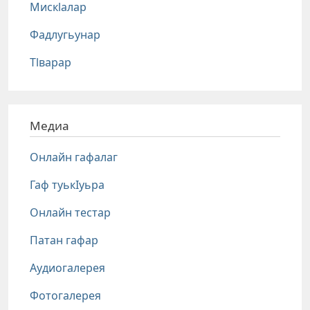
Мискlалар
Фадлугьунар
Тlварар
Медиа
Онлайн гафалаг
Гаф туькIуьра
Онлайн тестар
Патан гафар
Аудиогалерея
Фотогалерея