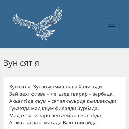
Перейти к основному содержанию
Зун сят я
Зун сят я. Зун къурмишнава Халикьди.
Зай вахт физва – легьзед тварар – зарбада.
АкьалтIда къум – сят элкъуьрда кьиллихъди.
Гуьзетда мад къум фидалди Зурбада.
Мад сятини зарб легьзейриз жавабда.
Анжах за ваъ, масада Вахт гьисабда.