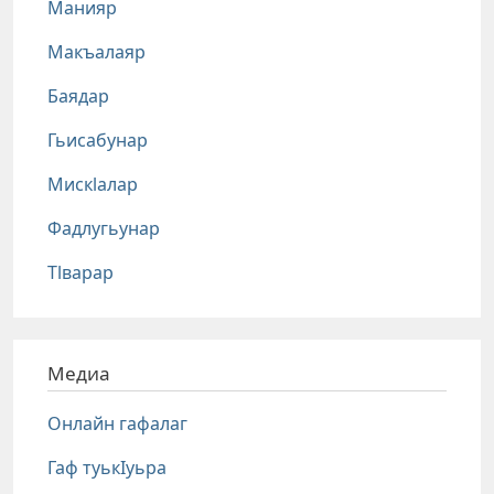
Манияр
Макъалаяр
Баядар
Гьисабунар
Мискlалар
Фадлугьунар
Тlварар
Медиа
Онлайн гафалаг
Гаф туькIуьра