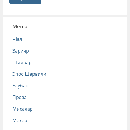
Меню
Чlал
Зарияр
Шиирар
Эпос Шарвили
Улубар
Проза
Мисалар
Махар