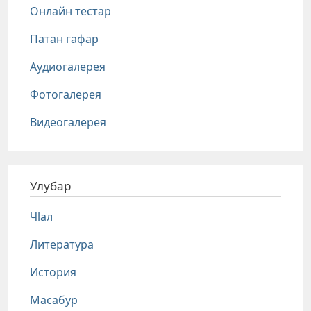
Онлайн тестар
Патан гафар
Аудиогалерея
Фотогалерея
Видеогалерея
Улубар
Чlал
Литература
История
Масабур