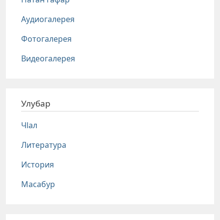
Аудиогалерея
Фотогалерея
Видеогалерея
Улубар
Чlал
Литература
История
Масабур