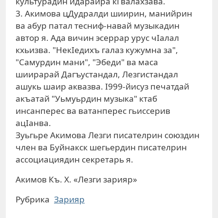
культурадин идарайра кГвалахзава.
3. Акимова цДудралди шиирин, манийрин
ва абур патал тесниф-навай музыкадин
автор я. Ада вичин эсеррар урус чIалал
кхьизва. "НекIедихъ галаз кужумна за",
"Самурдин мани", "Эбеди" ва маса
шиирарай Дагъустандал, Лезгистандал
ашукь шаир аквазва. I999-йисуз печатдай
акъатай "Уьмуьрдин музыка" ктаб
инсанперес ва ватанперес гьиссерив
ацIанва.
Зуьгьре Акимова Лезги писателрин союздин
член ва Буйнакск шегьердин писателрин
ассоциациядин секретарь я.
Акимов Къ. Х. «Лезги зарияр»
Рубрика
Зарияр