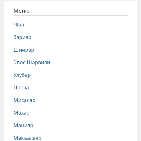
Меню
Чlал
Зарияр
Шиирар
Эпос Шарвили
Улубар
Проза
Мисалар
Махар
Манияр
Макъалаяр