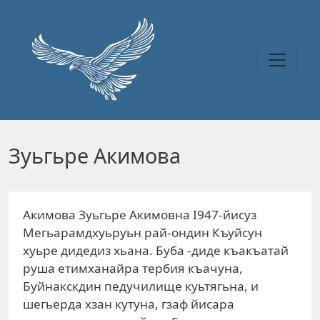
Перейти к основному содержанию
Зуьгьре Акимова
Акимова Зуьгьре Акимовна I947-йисуз
Мегьарамдхуьруьн рай-ондин Къуйсун
хуьре дидедиз хьана. Буба -диде къакъатай
руша етимханайра тербия къачуна,
Буйнакскдин педучилище куьтягьна, и
шегьерда хзан кутуна, гзаф йисара