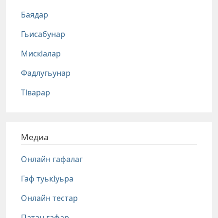
Баядар
Гьисабунар
Мискlалар
Фадлугьунар
Тlварар
Медиа
Онлайн гафалаг
Гаф туькIуьра
Онлайн тестар
Патан гафар