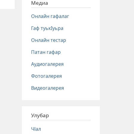
Медиа
Онлайн гафалаг
Гаф туькIуьра
Онлайн тестар
Патан гафар
Аудиогалерея
Фотогалерея
Видеогалерея
Улубар
Чlал