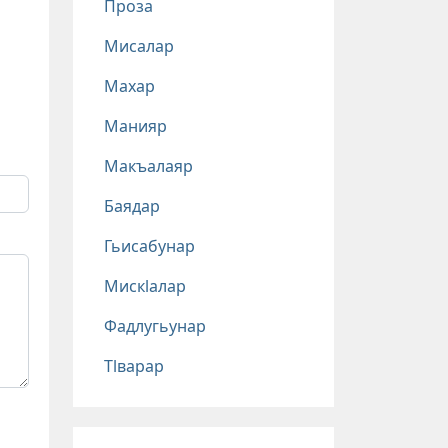
Проза
Мисалар
Махар
Манияр
Макъалаяр
Баядар
Гьисабунар
Мискlалар
Фадлугьунар
Тlварар