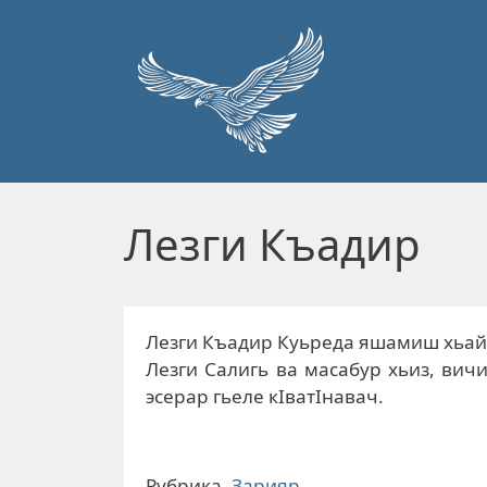
Перейти к основному содержанию
Лезги Къадир
Лезги Къадир Куьреда яшамиш хьайи
Лезги Салигь ва масабур хьиз, ви
эсерар гьеле кIватIнавач.
Рубрика
Зарияр