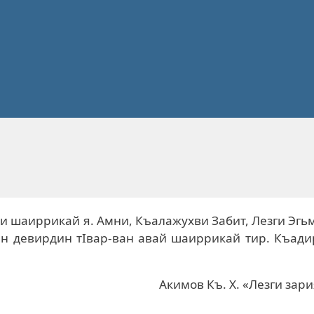
 шаиррикай я. Амни, Къалажухви Забит, Лезги Эгь
чин девирдин тIвар-ван авай шаиррикай тир. Къад
Акимов Къ. Х. «Лезги зар