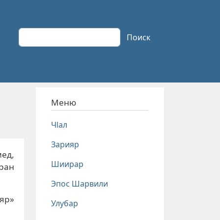
Поиск
Поиск
Меню
Чlал
Зарияр
мед,
Шиирар
иран
Эпос Шарвили
ияр»
Улубар