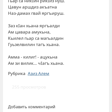
Гьар са никIин рикIиз нуш.
Цавун аршдиз акъатна
Наз-дамах гвай яргъируш.
Заз кIан хьана яргъалди
Ам цавара амукьна,
Кьилел гьар са магьалдин
Гуьзелвилин тагъ хьана.
Амма - килиг! - ацукьна
Ам зи вилик… чIагъ хьана.
Рубрика
Азиз Алем
255 просмотров
Добавить комментарий