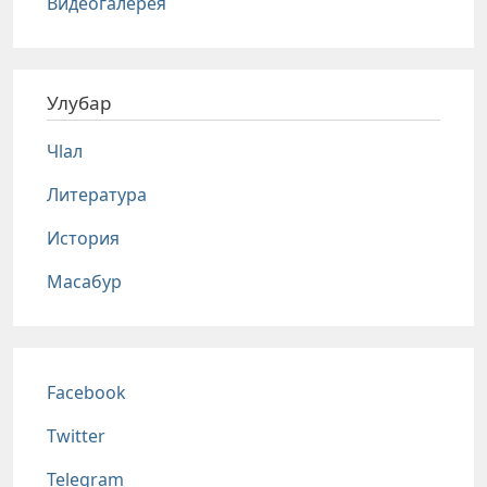
Видеогалерея
Улубар
Чlал
Литература
История
Масабур
Соц сети
Facebook
Twitter
Telegram