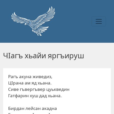
Перейти к основному содержанию
ЧIагъ хьайи яргъируш
Рагъ акуна живедиз,
ЦIрана ам яд хьана.
Сиве гъвергъвер цуькведин
Гатфарин хуш дад хьана.
Бирдан лейсан акадна