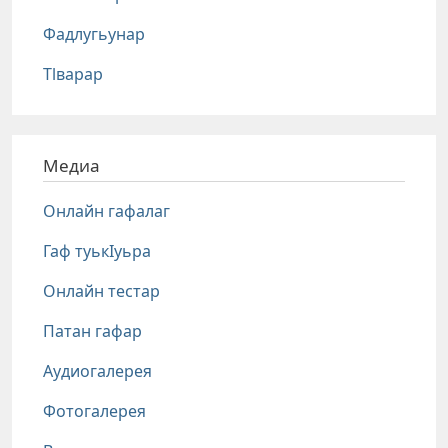
Фадлугьунар
Тlварар
Медиа
Онлайн гафалаг
Гаф туькIуьра
Онлайн тестар
Патан гафар
Аудиогалерея
Фотогалерея