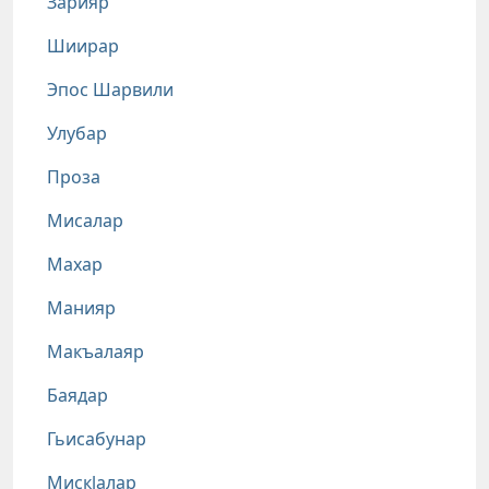
Зарияр
Шиирар
Эпос Шарвили
Улубар
Проза
Мисалар
Махар
Манияр
Макъалаяр
Баядар
Гьисабунар
Мискlалар