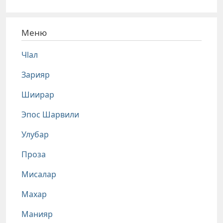
Меню
Чlал
Зарияр
Шиирар
Эпос Шарвили
Улубар
Проза
Мисалар
Махар
Манияр