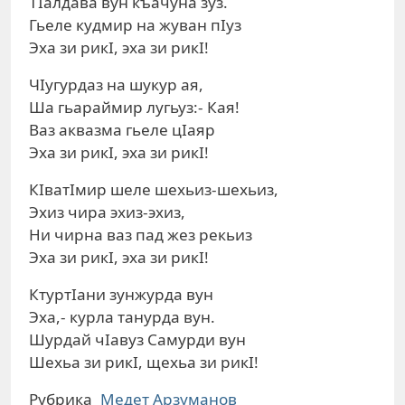
ТIалдава вун къачуна зуз.
Гьеле кудмир на жуван пIуз
Эха зи рикI, эха зи рикI!
ЧIугурдаз на шукур ая,
Ша гьараймир лугьуз:- Кая!
Ваз аквазма гьеле цIаяр
Эха зи рикI, эха зи рикI!
КIватIмир шеле шехьиз-шехьиз,
Эхиз чира эхиз-эхиз,
Ни чирна ваз пад жез рекьиз
Эха зи рикI, эха зи рикI!
КтуртIани зунжурда вун
Эха,- курла танурда вун.
Шурдай чIавуз Самурди вун
Шехьа зи рикI, щехьа зи рикI!
Рубрика
Медет Арзуманов