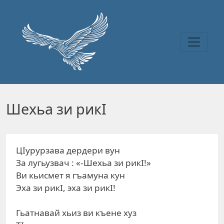
Перейти к основному содержанию
Шехьа зи рикI
ЦIурурзава дердери вун
За лугьузвач : «-Шехьа зи рикI!»
Ви кьисмет я гъамуна кун
Эха зи рикI, эха зи рикI!
Гьатнавай хьиз ви къене хуз