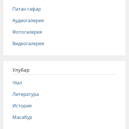
Патан гафар
Аудиогалерея
Фотогалерея
Видеогалерея
Улубар
Чlал
Литература
История
Масабур