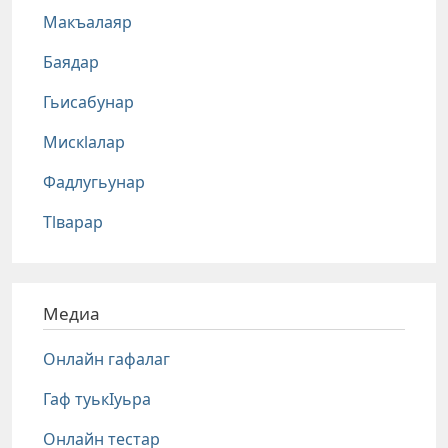
Макъалаяр
Баядар
Гьисабунар
Мискlалар
Фадлугьунар
Тlварар
Медиа
Онлайн гафалаг
Гаф туькIуьра
Онлайн тестар