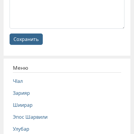
Сохранить
Меню
Чlал
Зарияр
Шиирар
Эпос Шарвили
Улубар