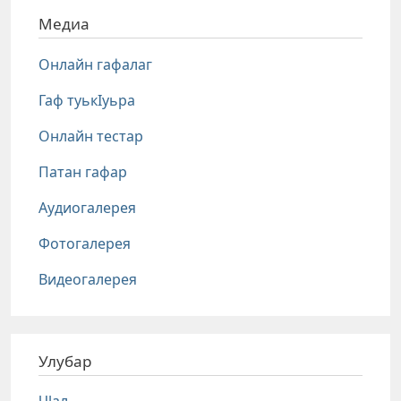
Медиа
Онлайн гафалаг
Гаф туькIуьра
Онлайн тестар
Патан гафар
Аудиогалерея
Фотогалерея
Видеогалерея
Улубар