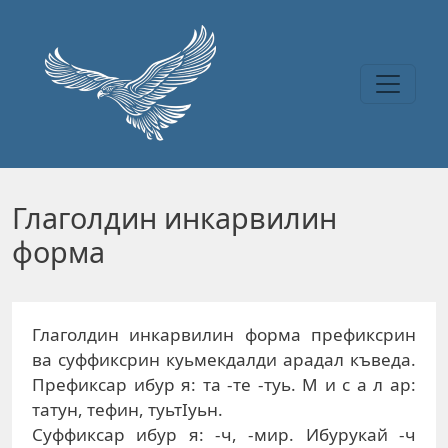
Перейти к основному содержанию
Глаголдин инкарвилин
форма
Глаголдин инкарвилин форма префиксрин
ва суффиксрин куьмекдалди арадал къведа.
Префиксар ибур я: та -те -туь. М и с а л ар:
татун, тефин, туьтIуьн.
Суффиксар ибур я: -ч, -мир. Ибурукай -ч