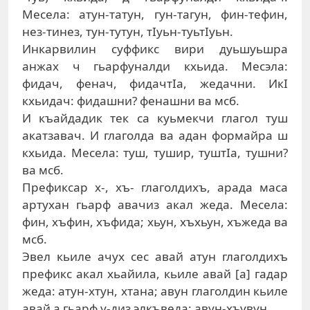
Месела: атун-татун, гун-тагун, фин-тефин,
нез-тинез, тун-тутун, тIуьн-туьтIуьн.
Инкарвилин суффикс вири дуьшуьшра
анжах ч гьарфуналди кхьида. Месэла:
фидач, фенач, фидачтIа, жедачни. ИкI
кхьидач: фидашни? фенашни ва мсб.
И къайдадик тек са куьмекчи глагол туш
акатзавач. И глаголда ва адан формайра ш
кхьида. Месела: туш, тушир, туштIа, тушни?
ва мсб.
Префиксар х-, хъ- глаголдихъ, арада маса
артухан гьарф авачиз акал жеда. Месела:
фин, хъфин, хъфида; хьун, хъхьун, хъжеда ва
мсб.
Эвел кьиле ачух сес авай атун глаголдихъ
префикс акал хьайила, кьиле авай [а] гадар
жеда: атун-хтун, хтана; авун глаголдин кьиле
авай а гьарф у-диз элкъведа: авун-хъувун.