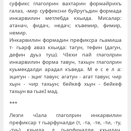
суффикс глаголрин вахтарин формайрихъ
галаз, -мир суффиксни буйругъдин формада
инкарвилин метлебда кхьида. Мисалар:
атанач, фидач, недач; къвемир, фимир,
немир.
Инкарвилин формадин префиксра гьамиша
т- гьарф аваз кхьида: тагун, тефин (дагун,
дефин дуьз туш). ЧIехи пай глаголрин
инкарвилин форма тавун, тахьун глаголрин
куьмекдалди арадал къведа. M e с е л а:
эцигун - эциг тавун; агатун - агат тавун; чир
хьун - чир тахьун; бейкеф хьун - бейкеф
тахьун ва гьакI мад.
***
Лезги чIала глаголрин инкарвилин
префиксар т гьарфуналди (т, -та, -те, -ти, -ту,
-туь) кхьида, д гьарфуналди кхьидач.