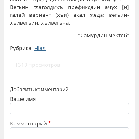
Вегьин глаголдихъ префиксдин ачух [и]
галай вариант (хъи) акал жеда: вегьин-
хъивегьин, хъивегьна.
"Самурдин мектеб"
Рубрика
Чlал
1319 просмотров
Добавить комментарий
Ваше имя
Комментарий