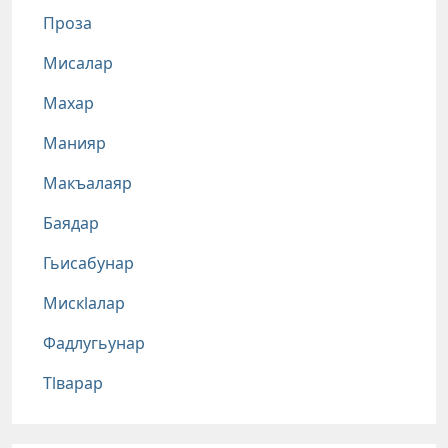
Проза
Мисалар
Махар
Манияр
Макъалаяр
Баядар
Гьисабунар
Мискlалар
Фадлугьунар
Тlварар