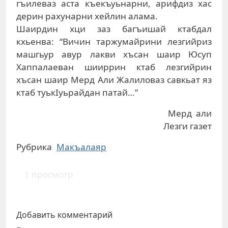
гъилеваз аста къекъуьнарни, арифдиз хас
дерин рахунарни хейлин алама.
Шаирдин хци заз багъишай ктабдал
кхьенва: “Вичин таржумайрини лезгийриз
машгьур авур лакви хъсан шаир Юсуп
Хаппалаеван шииррин ктаб лезгийрин
хъсан шаир Мерд Али Жалиловаз савкьат яз
ктаб туькIуьрайдан патай…”
Мерд али
Лезги газет
Рубрика
Макъалаяр
1 просмотр
Добавить комментарий