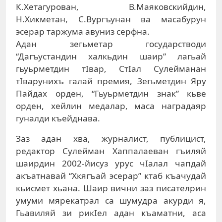
К.Хетагурован, В.Маяковскийдин,
Н.Хикметан, С.Вургъунан ва масабурун
эсерар таржума авуниз серфна.
Адан зегьметар государстводи
“Дагъустандин халкьдин шаир” лагьай
гьуьрметдин тIвар, СтIал Сулейманан
тIварунихъ галай премия, Зегьметдин Яру
Пайдах орден, “Гьуьрметдин знак” кьве
орден, хейлин медалар, маса наградаяр
гуналди къейднава.
Заз адан хва, журналист, публицист,
редактор Сулейман Хаппалаеван гъиляй
шаирдин 2002-йисуз урус чIалал чапдай
акъатнавай “Хкягъай эсерар” ктаб къачудай
кьисмет хьана. Шаир вични заз писателрин
умуми мярекатрал са шумудра акурди я,
Гьавиляй зи рикIел адан къаматни, аса