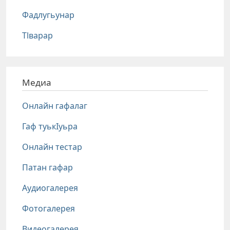
Фадлугьунар
Тlварар
Медиа
Онлайн гафалаг
Гаф туькIуьра
Онлайн тестар
Патан гафар
Аудиогалерея
Фотогалерея
Видеогалерея