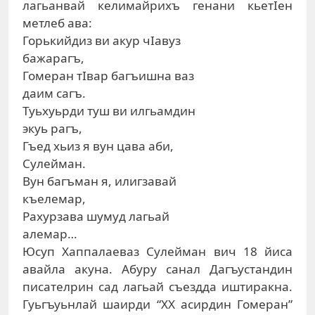
лагьанвай келимайрихъ генани кьетIен
метлеб ава:
Горькийдиз ви акур чIавуз
бажарагъ,
Гомеран тIвар багъишна ваз
даим сагъ.
Туьхуьрди туш ви илгьамдин
экуь рагъ,
Гъед хьиз я вун цава аби,
Сулейман.
Вун багъман я, илигзавай
къелемар,
Рахурзава шумуд лагьай
алемар…
Юсуп Хаппалаеваз Сулейман вич 18 йиса
авайла акуна. Абуру санал Дагъустандин
писателрин сад лагьай съездда иштиракна.
Гуьгъуьнлай шаирди “ХХ асирдин Гомеран”