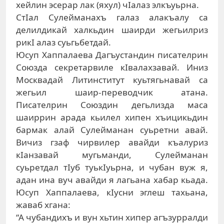
хейлин эсерар лак (яхул) чIалаз элкъуьрна.
СтIал Сулейманахъ галаз алакъалу са
делилдикай халкьдин шаирди жегьилриз
рикI алаз суьгьбетдай.
Юсуп Хаппалаева Дагъустандин писателрин
Союзда секретарвиле кIвалахзавай. Иниз
Москвадай Литинститут куьтягьнавай са
жегьил шаир-переводчик атана.
Писателрин Союздин дегьлизда маса
шаиррин арада кьилел хипен хъицикьдин
бармак алай Сулейманан суьретни авай.
Вичиз гзаф чирвилер авайди къалуриз
кIанзавай мугьманди, Сулейманан
суьретдал тIуб туькIуьрна, и чубан вуж я,
адан ина вуч авайди я лагьана хабар кьада.
Юсуп Хаппалаева, кIусни эглеш тахьана,
жаваб хгана:
“А чубандихъ и вун хьтин хипер агъзурралди