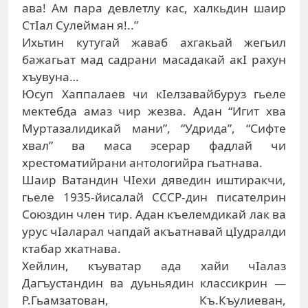
ава! Ам пара девлетлу кас, халкьдин шаир
СтIал Сулейман я!..”
Ихьтин кутугай жаваб ахгакьай жегьил
бажагьат мад садрани масадакай акI рахун
хъувуна…
Юсуп Хаппалаев чи кIелзавайбуруз гьеле
мектебда амаз чир жезва. Адан “Игит хва
Муртазалидикай мани”, “Удрида”, “Сифте
хвал” ва маса эсерар фадлай чи
хрестоматийрани антологийра гьатнава.
Шаир Ватандин ЧIехи дяведин иштиракчи,
гьеле 1935-йисалай СССР-дин писателрин
Союздин член тир. Адан къелемдикай лак ва
урус чIаларал чапдай акъатнавай цIудралди
ктабар хкатнава.
Хейлин, къуватар ада хайи чIалаз
Дагъустандин ва дуьньядин классикрин —
Р.Гьамзатован, Къ.Къулиеван,