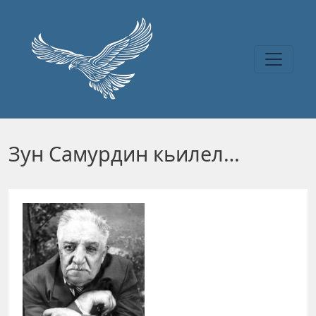
Перейти к основному содержанию
Зун Самурдин кьилел…