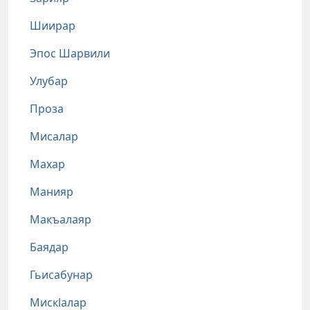
Шиирар
Эпос Шарвили
Улубар
Проза
Мисалар
Махар
Манияр
Макъалаяр
Баядар
Гьисабунар
Мискlалар