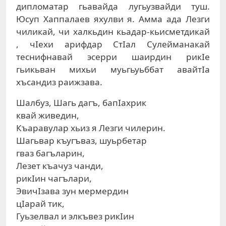
дипломатар гьавайда лугьузвайди туш.
Юсуп Хаппалаев яхулви я. Амма ада Лезги
чиликай, чи халкьдин кьадар-кьисметдикай
, чIехи арифдар СтIал Сулейманакай
теснифнавай эсерри шаирдин рикIе
гьикьван михьи муьгьуьббат авайтIа
хъсандиз раижзава.
Шалбуз, Шагь дагъ, бапIахрик
квай живедин,
Къаравулар хьиз я Лезги чилерин.
Шагьвар къугъваз, шуьрбетар
гваз багъларин,
Лезет къачуз чанди,
рикIин чагълари,
ЭвичIзава зун мермердин
цIарай тик,
Гуьзелвал и элкъвез рикIин