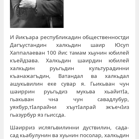
И йикъара республикадин общественностди
Дагъустандин халкьдин шаир Юсуп
Хаппалаеван 100 йис тамам хьунин юбилей
къейдзава. Халкьдин шаирдин юбилей
халкьдин руьгьдин культурадинни
къанажагъдин, Ватандал ва халкьдал
ашукьвилин еке сувар я. Гьикьван чун
шаиррин руьгьдиз мукьва хьайитIа,
гьакьван чна чун савадлубур,
уяхбур,тIалрайни хъутIалрай экъечIиз
гьазурбур яз гьиссда.
Шаирриз ислягьвилинни дуствилин, сада-
сад кьабулунин ва хуьнин посолар, халкьдин