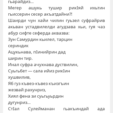
гьарайдиз…
Мегер ашукь тушир рикIяй ихьтин
гьиссерин сесер акъатдайни?!
Шаирди чун хайи чилин гуьзел суфрайрив
акьван устадвилелди агудзава хьи, гуя чаз
абур сифте сеферда аквазва:
Зун Самурдин кьилел, тарцин
сериндик
Ацукьнава, пIинийрин дад
ширин тир.
Инал суфра ачухнава дуствилин,
Суьгьбет — сала ийиз рикIин
хушвилив,
Яб гуз къвез-къвез къизгъин
жезвай рахунриз,
Хиял фена зи суьгьуьрдин
дугунриз…
СтIал Сулейманан гьакъиндай ада