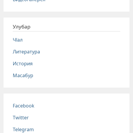
Улубар
Чlал
Литература
История
Масабур
Соц сети
Facebook
Twitter
Telegram