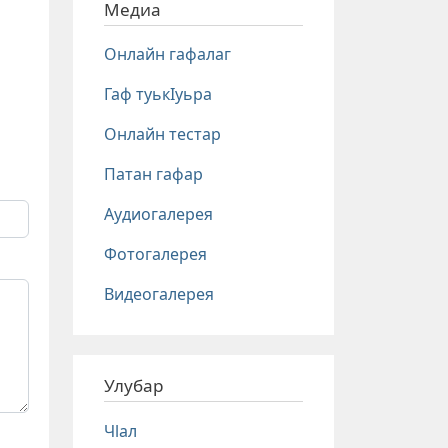
Медиа
Онлайн гафалаг
Гаф туькIуьра
Онлайн тестар
Патан гафар
Аудиогалерея
Фотогалерея
Видеогалерея
Улубар
Чlал