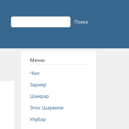
Поиск
Поиск
Меню
Чlал
Зарияр
Шиирар
Эпос Шарвили
Улубар