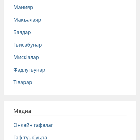
Манияр
Макъалаяр
Баядар
Гьисабунар
Мискlалар
Фадлугьунар
Тlварар
Медиа
Онлайн гафалаг
Гаф туькIуьра