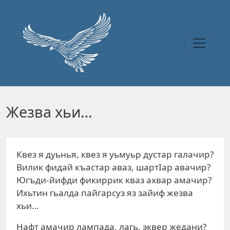
Перейти к основному содержанию
Жезва хьи…
Квез я дуьнья, квез я уьмуьр дустар галачир?
Вилик фидай къастар аваз, шартIар авачир?
Югъди-йифди фикиррик кваз ахвар амачир?
Ихьтин гьалда пайгарсуз яз зайиф жезва
хьи…
Нафт амачир лампада, лагь, эквер жедани?