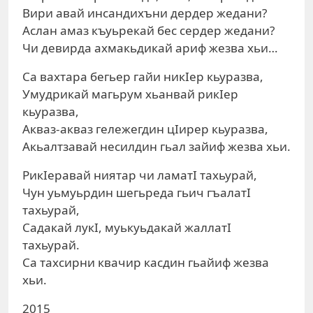
Вири авай инсандихъни дердер жедани?
Аслан амаз къуьрекай бес сердер жедани?
Чи девирда ахмакьдикай ариф жезва хьи…
Са вахтара бегьер гайи никIер кьуразва,
Умудрикай магьрум хьанвай рикIер
кьуразва,
Акваз-акваз гележегдин цIирер кьуразва,
Акьалтзавай несилдин гьал зайиф жезва хьи.
РикIеравай ниятар чи ламатI тахьурай,
Чун уьмуьрдин шегьреда гьич гъалатI
тахьурай,
Садакай лукI, муькуьдакай жаллатI
тахьурай.
Са тахсирни квачир касдин гьайиф жезва
хьи.
2015