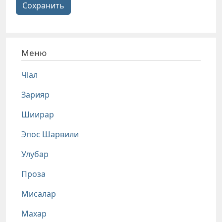
Сохранить
Меню
Чlал
Зарияр
Шиирар
Эпос Шарвили
Улубар
Проза
Мисалар
Махар