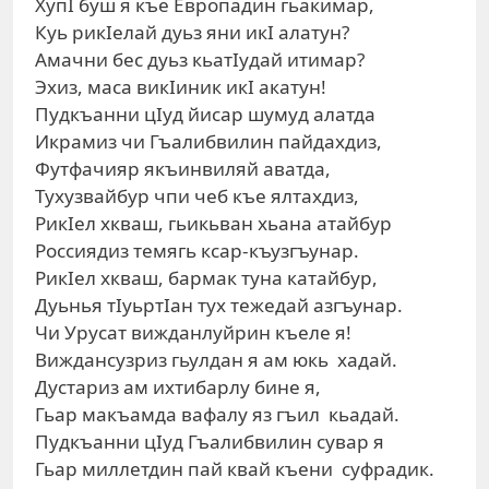
ХупI буш я къе Европадин гьакимар,
Куь рикIелай дуьз яни икI алатун?
Амачни бес дуьз кьатIудай итимар?
Эхиз, маса викIиник икI акатун!
Пудкъанни цIуд йисар шумуд алатда
Икрамиз чи Гъалибвилин пайдахдиз,
Футфачияр якъинвиляй аватда,
Тухузвайбур чпи чеб къе ялтахдиз,
РикIел хкваш, гьикьван хьана атайбур
Россиядиз темягь ксар-къузгъунар.
РикIел хкваш, бармак туна катайбур,
Дуьнья тIуьртIан тух тежедай азгъунар.
Чи Урусат вижданлуйрин къеле я!
Виждансузриз гьулдан я ам юкь хадай.
Дустариз ам ихтибарлу бине я,
Гьар макъамда вафалу яз гъил кьадай.
Пудкъанни цIуд Гъалибвилин сувар я
Гьар миллетдин пай квай къени суфрадик.