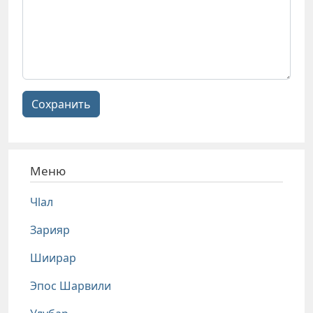
Сохранить
Меню
Чlал
Зарияр
Шиирар
Эпос Шарвили