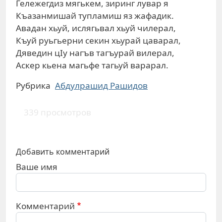
Гележегдиз мягькем, зиринг лувар я
Къазанмишай тупламиш яз жафадик.
Авадан хьуй, ислягьвал хьуй чилерал,
Къуй руьгьерни секин хьурай цаварал,
Дяведин цIу нагъв тагъурай вилерал,
Аскер кьена магьфе тагьуй варарал.
Рубрика
Абдулрашид Рашидов
339 просмотров
Добавить комментарий
Ваше имя
Комментарий