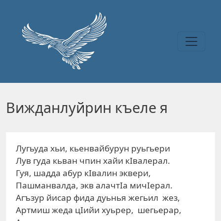
Перейти к основному содержанию
Вижданлуйрин къеле я
Лугьуда хьи, кьенвайбурун руьгьери
Лув гуда кьван чпин хайи кIвалерал.
Гуя, шадда абур кIвалин эквери,
Пашманвалда, экв алачтIа мичIерал.
Агъзур йисар фида дуьнья жегьил жез,
Артмиш жеда цIийи хуьрер, шегьерар,