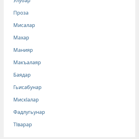
Улубар
Проза
Мисалар
Махар
Манияр
Макъалаяр
Баядар
Гьисабунар
Мискlалар
Фадлугьунар
Тlварар