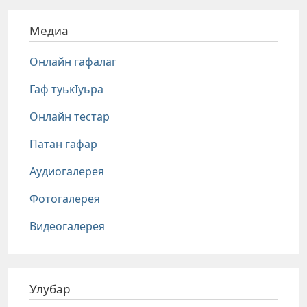
Медиа
Онлайн гафалаг
Гаф туькIуьра
Онлайн тестар
Патан гафар
Аудиогалерея
Фотогалерея
Видеогалерея
Улубар