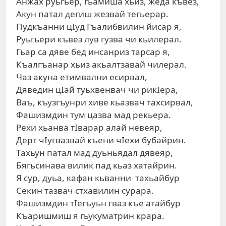
Анжах руьгьер, гьамиша хьиз, жеда къвез,
Акун патал дегиш жезвай тегьерар.
Пудкъанни цIуд Гъалибвилин йисар я,
Руьгьери къвез лув гузва чи кьилерал.
Гьар са дяве бед инсанриз тарсар я,
Къалгъанар хьиз акьалтзавай чилерал.
Чаз акуна етимвални есирвал,
Дяведин цIай туьхвенвач чи рикIера,
Ваъ, къузгъунри хиве кьазвач тахсирвал,
Фашизмдин тум цазва мад рекьера.
Рехи хьанва тIварар алай невеяр,
Дерт чIугвазвай къени чIехи бубайрин.
Тахьун патал мад дуьньядал дявеяр,
Бягьсинава вилик пад кьаз хатайрин.
Я сур, дуьа, кафан кьванни тахьайбур
Секин тазвач стхавилин сурара.
Фашизмдин тIегъуьн гваз къе атайбур
Къаришмиш я гьукуматрин крара.