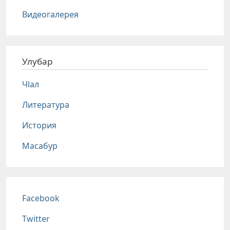
Видеогалерея
Улубар
Чlал
Литература
История
Масабур
Соц сети
Facebook
Twitter