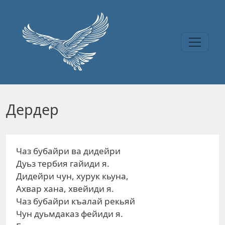
Перейти к основному содержанию
Дердер
Чаз бубайри ва дидейри
Дуьз тербия гайиди я.
Дидейри чун, хурук кьуна,
Ахвар хана, хвейиди я.
Чаз бубайри къалай рекьяй
Чун дуьмдаказ фейиди я.