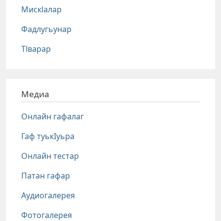
Мискlалар
Фадлугьунар
Тlварар
Медиа
Онлайн гафалаг
Гаф туькIуьра
Онлайн тестар
Патан гафар
Аудиогалерея
Фотогалерея