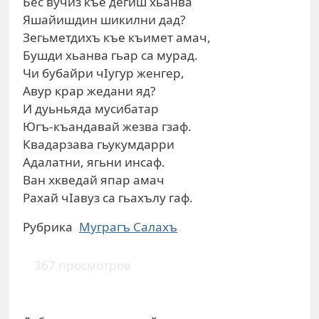
Бес вучиз къе дегиш хьанва
Яшайишдин шикилни дад?
Зегьметдихъ къе къимет амач,
Бушди хьанва гьар са мурад.
Чи бубайри чIугур женгер,
Авур крар жедани яд?
И дуьньяда мусибатар
Югъ-къандавай жезва гзаф.
Квадарзава гьукумдарри
Адалатни, ягьни инсаф.
Ван хкведай япар амач
Рахай чIавуз са гьахълу гаф.
Рубрика
Муграгъ Салахъ
367 просмотров