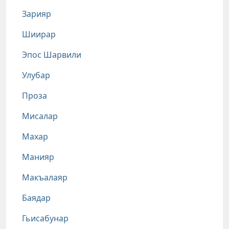
Зарияр
Шиирар
Эпос Шарвили
Улубар
Проза
Мисалар
Махар
Манияр
Макъалаяр
Баядар
Гьисабунар