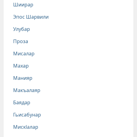
Шиирар
Эпос Шарвили
Улубар
Проза
Мисалар
Махар
Манияр
Макъалаяр
Баядар
Гьисабунар
Мискlалар