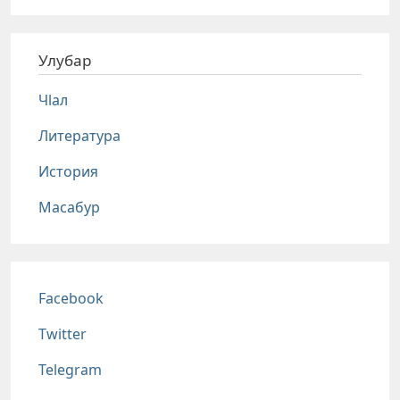
Улубар
Чlал
Литература
История
Масабур
Соц сети
Facebook
Twitter
Telegram