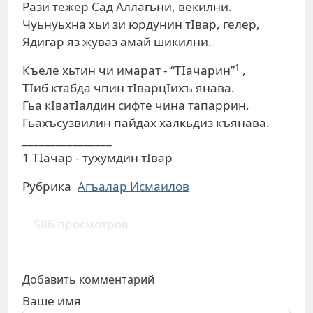
Рази тежер Сад Аллагьни, векилни.
Чуьнуьхна хьи зи юрдунин тIвар, гелер,
Ядигар яз жуваз амай шикилни.
1
Къеле хьтин чи имарат - “ТIачарин”
,
ТIиб ктабда чпин тIварцIихъ янава.
Гьа кIватIалдин сифте чина тапаррин,
Гьахъсузвилин пайдах халкьдиз къянава.
________________
1 ТIачар - тухумдин тIвар
Рубрика
Агъалар Исмаилов
586 просмотров
Добавить комментарий
Ваше имя