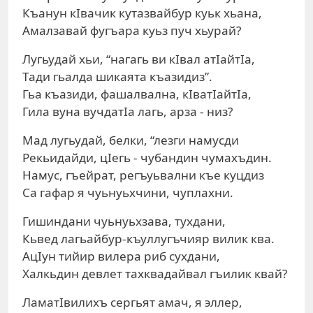
Къанун кIвачик кутазвайбур куьк хьана,
Амалзавай фугъара куьз пуч хьурай?
Лугьудай хьи, “нагагь ви кIвал атIайтIа,
Тади гьалда шикаята къазидиз”.
Гьа къазиди, фашалвална, кIватIайтIа,
Гила вуна вучдатIа лагь, арза - низ?
Мад лугьудай, белки, “лезги намусди
Рекьидайди, цIегь - чубандин чумахъдин.
Намус, гъейрат, регъуьвални къе куцдиз
Са гафар я чуьнуьхчини, чуплахни.
Гишиндани чуьнуьхзава, тухдани,
Кьвед лагьайбур-къуллугъчияр вилик ква.
АцIун тийир вилера риб сухдани,
Халкьдин девлет тахквадайвал гъилик квай?
ЛаматIвилихъ сергьят амач, я эллер,