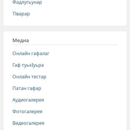
Фадлугьунар
Тlварар
Медиа
Онлайн гафалаг
Гаф туькIуьра
Онлайн тестар
Патан гафар
Аудиогалерея
Фотогалерея
Видеогалерея