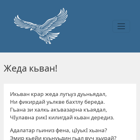
Перейти к основному содержанию
Жеда кьван!
Икьван крар жеда лугьуз дуьньядал,
Ни фикирдай уьлкве бахтлу береда.
Гъана зи халкь акъвазарна къаядал,
ЧIулавна рикI килигдай кьван дередиз.
Адалатар гьиниз фена, цIуькI хьана?
Эмир кьейи куьнуьдин гьал вуч хьурай?