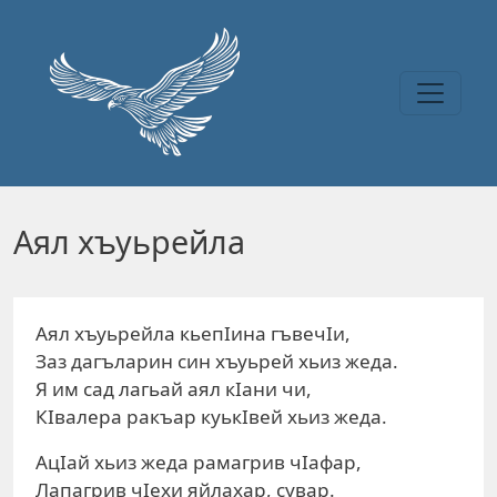
Перейти к основному содержанию
Аял хъуьрейла
Аял хъуьрейла кьепIина гъвечIи,
Заз дагъларин син хъуьрей хьиз жеда.
Я им сад лагьай аял кIани чи,
КIвалера ракъар куькIвей хьиз жеда.
АцIай хьиз жеда рамагрив чIафар,
Лапагрив чIехи яйлахар, сувар.