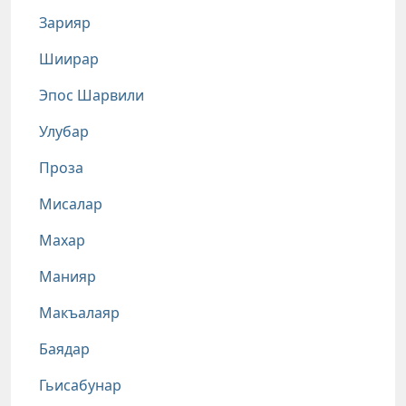
Зарияр
Шиирар
Эпос Шарвили
Улубар
Проза
Мисалар
Махар
Манияр
Макъалаяр
Баядар
Гьисабунар