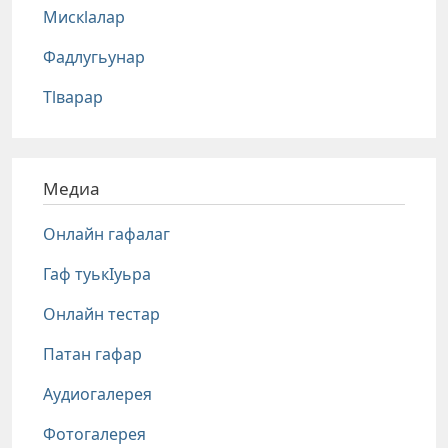
Мискlалар
Фадлугьунар
Тlварар
Медиа
Онлайн гафалаг
Гаф туькIуьра
Онлайн тестар
Патан гафар
Аудиогалерея
Фотогалерея