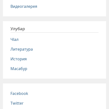
Видеогалерея
Улубар
Чlал
Литература
История
Масабур
Соц сети
Facebook
Twitter