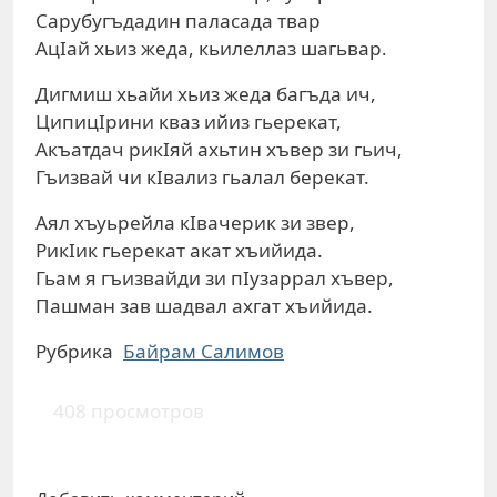
Сарубугъдадин паласада твар
АцIай хьиз жеда, кьилеллаз шагьвар.
Дигмиш хьайи хьиз жеда багъда ич,
ЦипицIрини кваз ийиз гьерекат,
Акъатдач рикIяй ахьтин хъвер зи гьич,
Гъизвай чи кIвализ гьалал берекат.
Аял хъуьрейла кIвачерик зи звер,
РикIик гьерекат акат хъийида.
Гьам я гъизвайди зи пIузаррал хъвер,
Пашман зав шадвал ахгат хъийида.
Рубрика
Байрам Салимов
408 просмотров