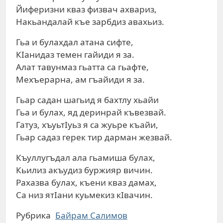
Йиферизни кваз физвач ахвариз,
Накьандалай къе зарбдиз авахьиз.
Гьа и булахдал атана сифте,
КIанидаз темен гайиди я за.
Алат тавунмаз гьатта са гьафте,
Мехъерарна, ам гъайиди я за.
Гьар садан шагьид я бахтлу хьайи
Гьа и булах, яд деринрай къвезвай.
Гатуз, хъуьтIуьз я са жуьре къайи,
Гьар садаз герек тир дарман жезвай.
Къуллугъдал ала гьамиша булах,
Кьилиз акъудиз буржияр вичин.
Рахазва булах, къени кваз дамах,
Са низ ятIани куьмекиз кIвачин.
Рубрика
Байрам Салимов