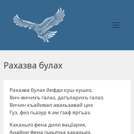
Перейти к основному содержанию
Рахазва булах
Рахазва булах йифди куш-кушиз,
Вич-вичихъ галаз, дагъларихъ галаз.
Вичин къайивал авахьзавай циз
Гуз, физ гьазур я ам гзаф яргъаз.
Какахьиз фена дили вацIарик,
Анайни фена гьуьлуьк какахьиз.