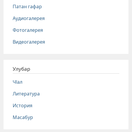
Патан гафар
Аудиогалерея
Фотогалерея
Видеогалерея
Улубар
Чlал
Литература
История
Масабур