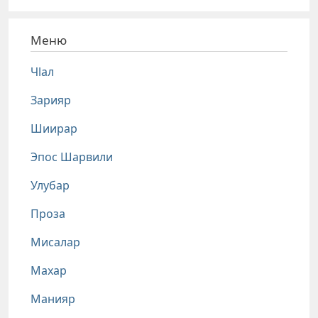
Меню
Чlал
Зарияр
Шиирар
Эпос Шарвили
Улубар
Проза
Мисалар
Махар
Манияр