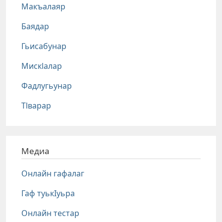
Макъалаяр
Баядар
Гьисабунар
Мискlалар
Фадлугьунар
Тlварар
Медиа
Онлайн гафалаг
Гаф туькIуьра
Онлайн тестар