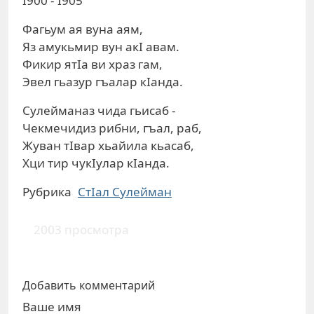
I900 - I905
Фагьум ая вуна аям,
Яз амукьмир вун акI авам.
Фикир ятIа ви храз гам,
Эвел гьазур гъалар кIанда.
Сулейманаз чида гьисаб -
Чекмечидиз рибни, гъал, раб,
Жуван тIвар хьайила кьасаб,
Хци тир чукIулар кIанда.
Рубрика
СтIал Сулейман
2003 просмотра
Добавить комментарий
Ваше имя