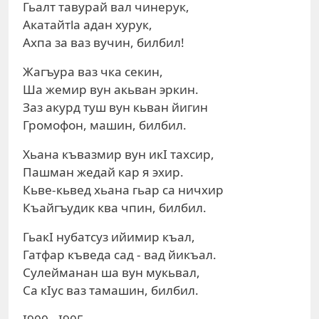
Гьалт тавурай вал чинерук,
Aкатайтla адан хурук,
Ахпа за ваз вучин, билбил!
Жагъура ваз чка секин,
Ша жемир вун акьван эркин.
Заз акурд туш вун кьван йигин
Громофон, машин, билбил.
Хьана къвазмир вун икI тахсир,
Пашман жедай кар я эхир.
Кьве-кьвед хьана гьар са ничхир
Къайгъудик ква чпин, билбил.
ГьакI нубатсуз ийимир къал,
Гатфар къведа сад - вад йикъал.
Сулейманан ша вун мукьвал,
Са кIус ваз тамашин, билбил.