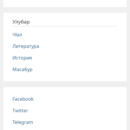
Улубар
Чlал
Литература
История
Масабур
Соц сети
Facebook
Twitter
Telegram