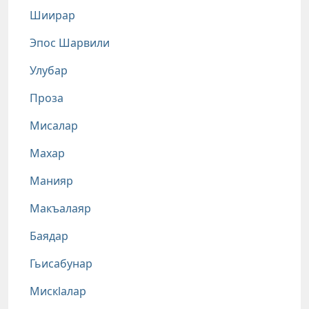
Шиирар
Эпос Шарвили
Улубар
Проза
Мисалар
Махар
Манияр
Макъалаяр
Баядар
Гьисабунар
Мискlалар