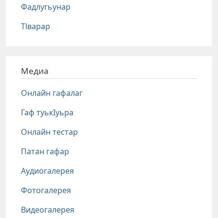
Фадлугьунар
Тlварар
Медиа
Онлайн гафалаг
Гаф туькIуьра
Онлайн тестар
Патан гафар
Аудиогалерея
Фотогалерея
Видеогалерея