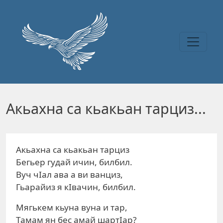
Перейти к основному содержанию
Акьахна са кьакьан тарциз...
Акьахна са кьакьан тарциз
Бегьер гудай ичин, билбил.
Вуч чIал ава а ви ванциз,
Гьарайиз я кIвачин, билбил.
Мягькем кьуна вуна и тар,
Тамам ян бес амай шapтIap?