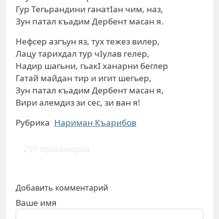
Гур Тегьрандини ганатIан чим, наз,
Зун патал къадим Дербент масан я.
Нефсер азгъун яз, тух тежез вилер,
Лацу тарихдал тур чIулав гелер,
Надир шагьни, гьакI ханарни беглер
Гатай майдан тир и игит шегьер,
Зун патал къадим Дербент масан я,
Вири алемдиз зи сес, зи ван я!
Рубрика
Нариман Къарибов
297 просмотров
Добавить комментарий
Ваше имя