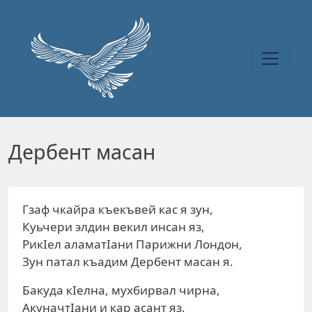
Перейти к основному содержанию
Дербент масан
Гзаф чкайра къекъвей кас я зун,
Куьчери элдин векил инсан яз,
РикIел аламатIани Парижни Лондон,
Зун патал къадим Дербент масан я.
Бакуда кIелна, мухбирвал чирна,
АкуначтIани и кар асант яз.