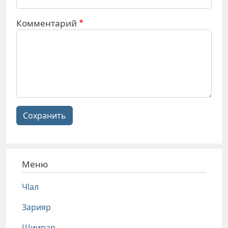
Комментарий
Сохранить
Меню
Чlал
Зарияр
Шиирар