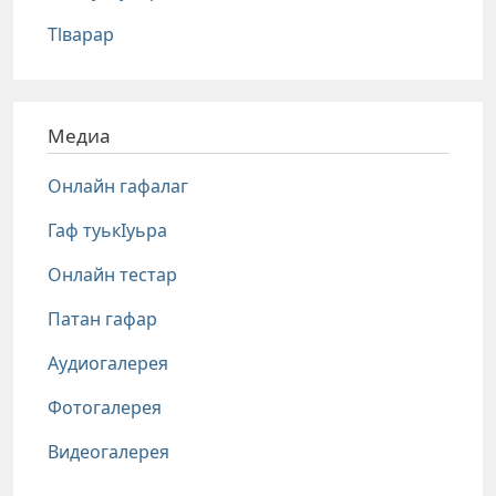
Тlварар
Медиа
Онлайн гафалаг
Гаф туькIуьра
Онлайн тестар
Патан гафар
Аудиогалерея
Фотогалерея
Видеогалерея