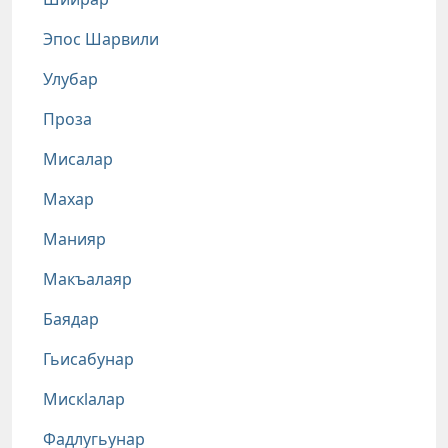
Эпос Шарвили
Улубар
Проза
Мисалар
Махар
Манияр
Макъалаяр
Баядар
Гьисабунар
Мискlалар
Фадлугьунар