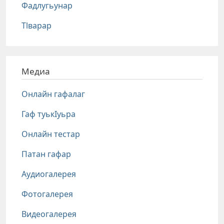
Фадлугьунар
Тlварар
Медиа
Онлайн гафалаг
Гаф туькIуьра
Онлайн тестар
Патан гафар
Аудиогалерея
Фотогалерея
Видеогалерея