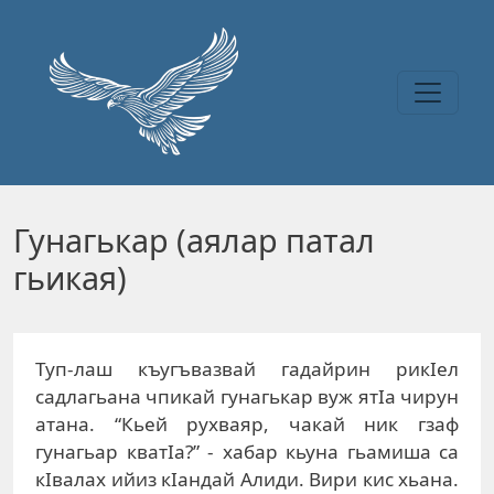
Перейти к основному содержанию
Гунагькар (аялар патал
гьикая)
Туп-лаш къугъвазвай гадайрин рикIел
садлагьана чпикай гунагькар вуж ятIа чирун
атана. “Кьей рухваяр, чакай ник гзаф
гунагьар кватIа?” - хабар кьуна гьамиша са
кIвалах ийиз кIандай Алиди. Вири кис хьана.