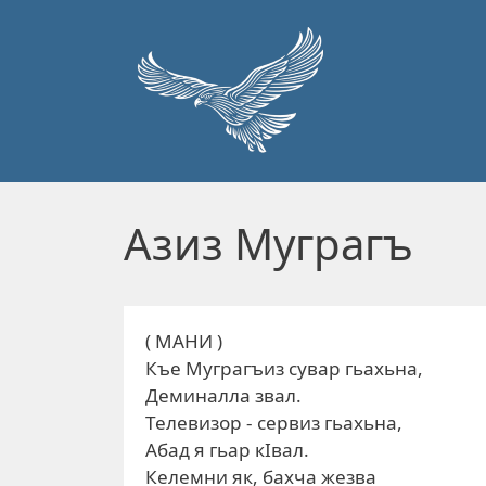
Перейти к основному содержанию
Азиз Муграгъ
( МАНИ )
Къе Муграгъиз сувар гьахьна,
Деминалла звал.
Телевизор - сервиз гьахьна,
Абад я гьар кIвал.
Келемни як, бахча жезва