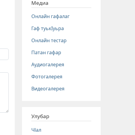
Медиа
Онлайн гафалаг
Гаф туькIуьра
Онлайн тестар
Патан гафар
Аудиогалерея
Фотогалерея
Видеогалерея
Улубар
Чlал