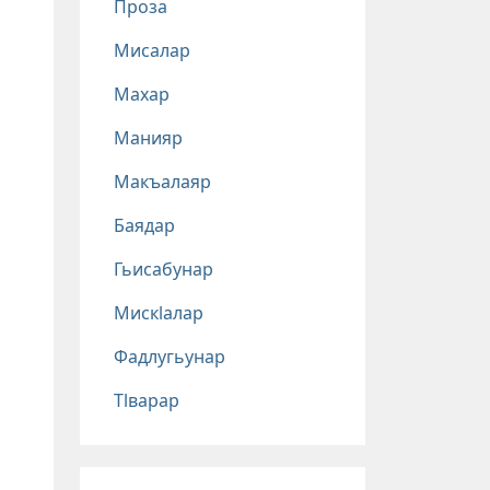
Проза
Мисалар
Махар
Манияр
Макъалаяр
Баядар
Гьисабунар
Мискlалар
Фадлугьунар
Тlварар