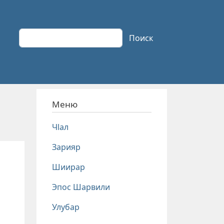
Поиск
Поиск
Меню
Чlал
Зарияр
Шиирар
Эпос Шарвили
Улубар