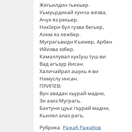
Жегьилдин гьекьер.
Уьмуьрдикай хунча жезва,
Ачух яз рекьер.
НикIери бул гузва бегьер,
Алим яз лежбер.
Муграгъвиди Къемер, Арбен
Ийизва эзбер.
Камаллувал кукIуш туш ви
Вад агъзур йисан.
Халичайрал ашукь я ви
Намуслу инсан.
ПРИПЕВ:
Вун авадан хьурай мадни,
Зи азиз Муграгъ.
Бахтуни цуьк гъурай мадни,
Кьилел алаз рагъ.
Рубрика
Ражаб Ражабов