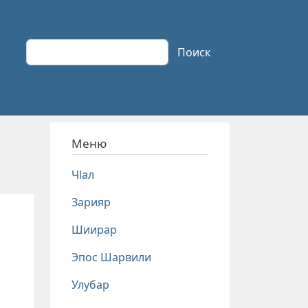
Поиск
Поиск
Меню
Чlал
Зарияр
Шиирар
Эпос Шарвили
Улубар