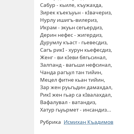
Сабур - кьиле, къужахда,
Зирек къекъуьн - кIвачериз,
Нурлу ишигъ-вилериз,
Икрам - экуьн сегьердиз,
Дерин нефес - жигердиз,
Дурумлу къаст - гьевесдиз,
Сагъ рикI - хурун кьефесдиз,
Женг - ви кIеви бягьсинал,
Залпанд - вагьши нефсинал,
Чанда рагъул тан тийин,
Мецел фитне кьан тийин,
Зар жен руьгьдин дамахдал,
РикI жен гьар са кIвалахдал,
Вафалувал - ватандиз,
Хатур гьуьрмет - инсандиз...
Рубрика
Исмихан Къадимов