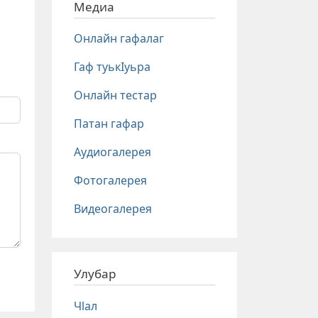
Медиа
Онлайн гафалаг
Гаф туькIуьра
Онлайн тестар
Патан гафар
Аудиогалерея
Фотогалерея
Видеогалерея
Улубар
Чlал