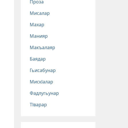
Проза
Мисалар
Махар
Манияр
Макъалаяр
Баядар
Гьисабунар
Мискlалар
Фадлугьунар
Тlварар