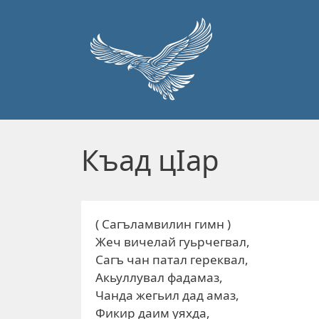
Перейти к основному содержанию
Къад цIар
( Сагъламвилин гимн )
Жеч вичелай гуьрчегвал,
Сагъ чан патал гереквал,
Акьуллувал фадамаз,
Чанда жегьил дад амаз,
Фикир даим уяхда,