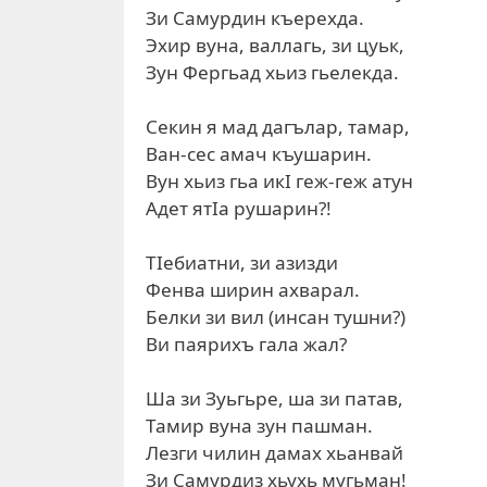
Зи Самурдин къерехда.
Эхир вуна, валлагь, зи цуьк,
Зун Фергьад хьиз гьелекда.
Секин я мад дагълар, тамар,
Ван-сес амач къушарин.
Вун хьиз гьа икI геж-геж атун
Адет ятIа рушарин?!
ТIебиатни, зи азизди
Фенва ширин ахварал.
Белки зи вил (инсан тушни?)
Ви паярихъ гала жал?
Ша зи Зуьгьре, ша зи патав,
Тамир вуна зун пашман.
Лезги чилин дамах хьанвай
Зи Самурдиз хьухь мугьман!