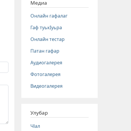
Медиа
Онлайн гафалаг
Гаф туькIуьра
Онлайн тестар
Патан гафар
Аудиогалерея
Фотогалерея
Видеогалерея
Улубар
Чlал