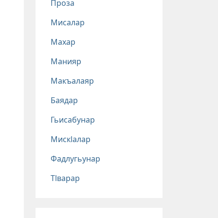
Проза
Мисалар
Махар
Манияр
Макъалаяр
Баядар
Гьисабунар
Мискlалар
Фадлугьунар
Тlварар