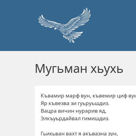
Перейти к основному содержанию
Мугьман хьухь
Къвамир марф вун, къвемир циф ву
Яр къвезва зи гуьруьшдиз.
Вацра вичин нурарив яд,
Элкъуьрдайвал гимишдиз.
Гьикьван вахт я акъвазна зун,