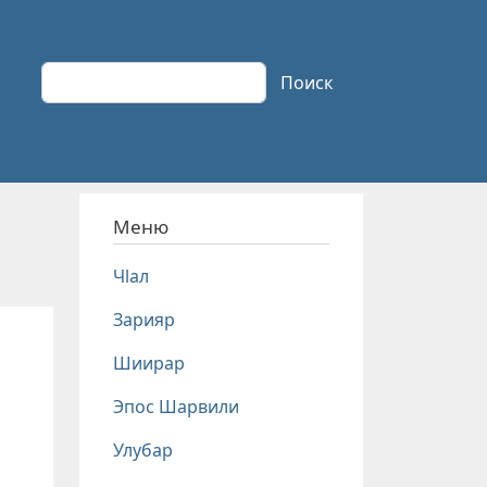
Поиск
Поиск
Меню
Чlал
Зарияр
Шиирар
Эпос Шарвили
Улубар