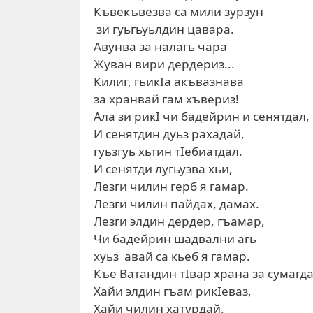
Къвекъвезва са мили зурзун
зи гуьгьуьлдин цавара.
Авунва за налагь чара
Жуван вири дердериз...
Килиг, гьикIа акъвазнава
за хранвай гам хъвериз!
Ала зи рикI чи бадейрин и сенятдал,
И сенятдин дуьз рахадай,
гуьзгуь хьтин тIебиатдал.
И сенятди лугьузва хьи,
Лезги чилин герб я гамар.
Лезги чилин пайдах, дамах.
Лезги элдин дердер, гъамар,
Чи бадейрин шадвални агь
хуьз авай са кьеб я гамар.
Къе Ватандин тIвар храна за сумагда.
Хайи элдин гъам рикIеваз,
Хайи чилин хатурдай.