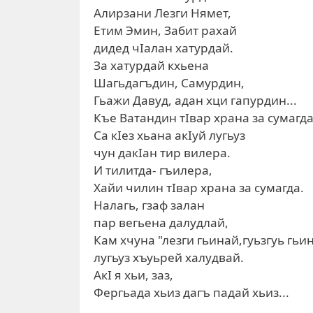
Алирзани Лезги Нямет,
Етим Эмин, Забит рахай
дидед чIалан хатурдай.
За хатурдай кхьена
Шагьдагъдин, Самурдин,
Гьажи Давуд, адан хци гапурдин...
Къе Ватандин тIвар храна за сумагда
Са кIез хьана акIуй лугьуз
чун дакIан тир вилера.
И тилитда- гъилера,
Хайи чилин тIвар храна за сумагда.
Налагь, гзаф залан
пар вегьена далудлай,
Кам хчуна "лезги гьинай,гуьзгуь гьи
лугьуз хъуьрей халудвай.
АкI я хьи, заз,
Фергьада хьиз дагъ падай хьиз...