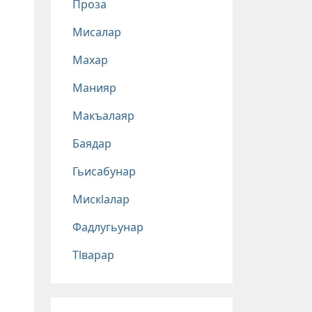
Проза
Мисалар
Махар
Манияр
Макъалаяр
Баядар
Гьисабунар
Мискlалар
Фадлугьунар
Тlварар