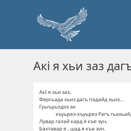
Перейти к основному содержанию
Акi я хьи заз даг
АкI я хьи заз,
Фергьада хьиз дагъ падайд хьиз...
Гуьгьуьлдиз зи
хъуьрез-хъуьрез Рагъ гьахьайд
Лувар галай кард я къе зун,
Бахтавар я , шад я къе зун.