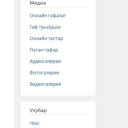
Медиа
Онлайн гафалаг
Гаф туькIуьра
Онлайн тестар
Патан гафар
Аудиогалерея
Фотогалерея
Видеогалерея
Улубар
Чlал