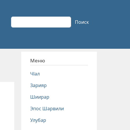
Поиск
Поиск
Меню
Чlал
Зарияр
Шиирар
Эпос Шарвили
Улубар