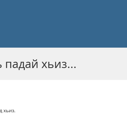
ъ падай хьиз...
 хьиз.