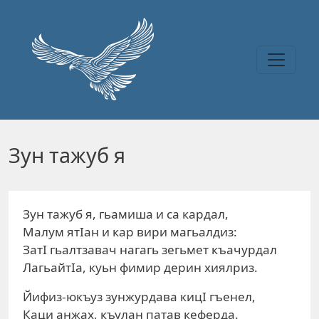
Перейти к основному содержанию
Зун тажуб я
Зун тажуб я, гьамиша и са кардал,
Малум ятIан и кар вири магьалдиз:
ЗатI гьалтзавач нагагь зегьмет къачурдал
ЛагьайтIа, куьн фимир дерин хиялриз.
Йифиз-юкъуз зунжурдава кицI гъенел,
Каци анжах, къулан патав кеферда.