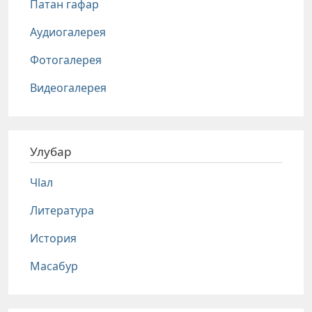
Патан гафар
Аудиогалерея
Фотогалерея
Видеогалерея
Улубар
Чlал
Литература
История
Масабур