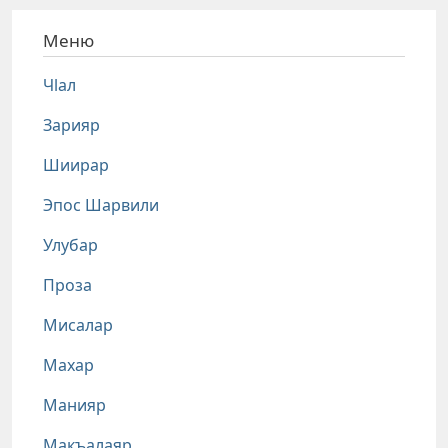
Меню
Чlал
Зарияр
Шиирар
Эпос Шарвили
Улубар
Проза
Мисалар
Махар
Манияр
Макъалаяр