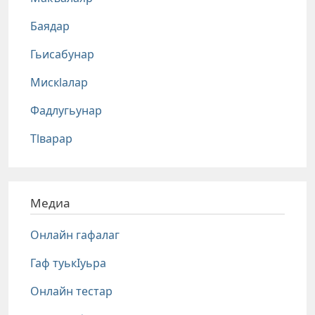
Баядар
Гьисабунар
Мискlалар
Фадлугьунар
Тlварар
Медиа
Онлайн гафалаг
Гаф туькIуьра
Онлайн тестар