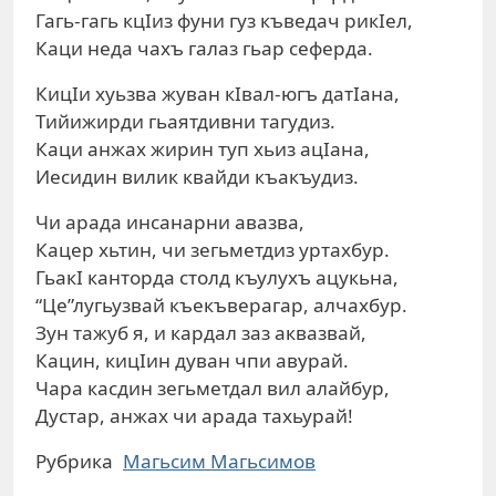
Гагь-гагь кцIиз фуни гуз къведач рикIел,
Каци неда чахъ галаз гьар сеферда.
КицIи хуьзва жуван кIвал-югъ датIана,
Тийижирди гьаятдивни тагудиз.
Каци анжах жирин туп хьиз ацIана,
Иесидин вилик квайди къакъудиз.
Чи арада инсанарни авазва,
Кацер хьтин, чи зегьметдиз уртахбур.
ГьакI канторда столд къулухъ ацукьна,
“Це”лугьузвай къекъверагар, алчахбур.
Зун тажуб я, и кардал заз аквазвай,
Кацин, кицIин дуван чпи авурай.
Чара касдин зегьметдал вил алайбур,
Дустар, анжах чи арада тахьурай!
Рубрика
Магьсим Магьсимов