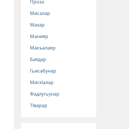
Проза
Мисалар
Махар
Манияр
Макъалаяр
Баядар
Гьисабунар
Мискlалар
Фадлугьунар
Тlварар