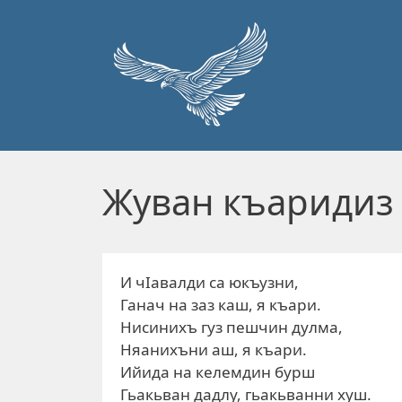
Перейти к основному содержанию
Жуван къаридиз
И чIавалди са юкъузни,
Ганач на заз каш, я къари.
Нисинихъ гуз пешчин дулма,
Няанихъни аш, я къари.
Ийида на келемдин бурш
Гьакьван дадлу, гьакьванни хуш.