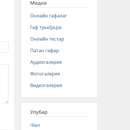
Медиа
Онлайн гафалаг
Гаф туькIуьра
Онлайн тестар
Патан гафар
Аудиогалерея
Фотогалерея
Видеогалерея
Улубар
Чlал