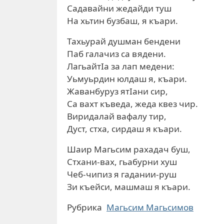
Садавайни жедайди туш
На хьтин бузбаш, я къари.
Тахьурай душман бендени
Паб галачиз са вядени.
ЛагьайтIа за лап медени:
Уьмуьрдин юлдаш я, къари.
Жаванбуруз ятIани сир,
Са вахт къведа, жеда квез чир.
Виридалай вафалу тир,
Дуст, стха, сирдаш я къари.
Шаир Магьсим рахадач буш,
Стхани-вах, гьабурни хуш
Чеб-чипиз я гадании-руш
Зи къейси, машмаш я къари.
Рубрика
Магьсим Магьсимов