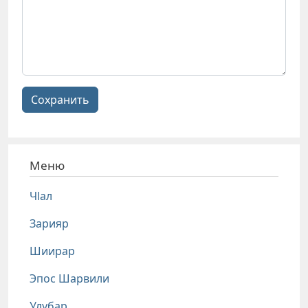
Сохранить
Меню
Чlал
Зарияр
Шиирар
Эпос Шарвили
Улубар