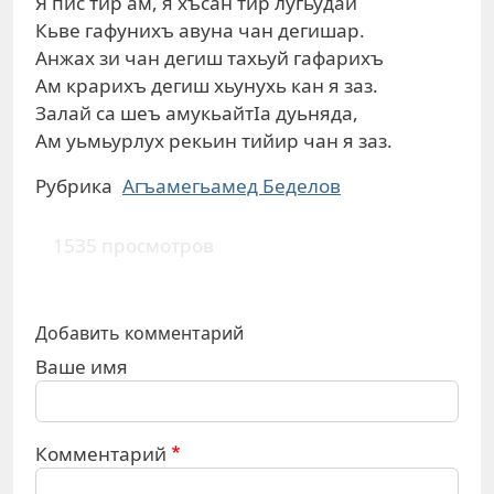
Я пис тир ам, я хъсан тир лугьудай
Кьве гафунихъ авуна чан дегишар.
Анжах зи чан дегиш тахьуй гафарихъ
Ам крарихъ дегиш хьунухь кан я заз.
Залай са шеъ амукьайтIа дуьняда,
Ам уьмьурлух рекьин тийир чан я заз.
Рубрика
Агъамегьамед Беделов
1535 просмотров
Добавить комментарий
Ваше имя
Комментарий