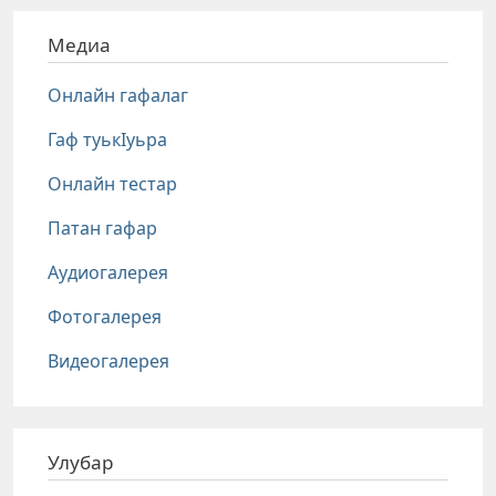
Медиа
Онлайн гафалаг
Гаф туькIуьра
Онлайн тестар
Патан гафар
Аудиогалерея
Фотогалерея
Видеогалерея
Улубар