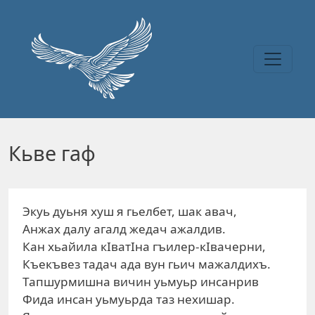
Перейти к основному содержанию
Кьве гаф
Экуь дуьня хуш я гьелбет, шак авач,
Анжах далу агалд жедач ажалдив.
Кан хьайила кIватIна гъилер-кIвачерни,
Къекъвез тадач ада вун гьич мажалдихъ.
Тапшурмишна вичин уьмуьр инсанрив
Фида инсан уьмуьрда таз нехишар.