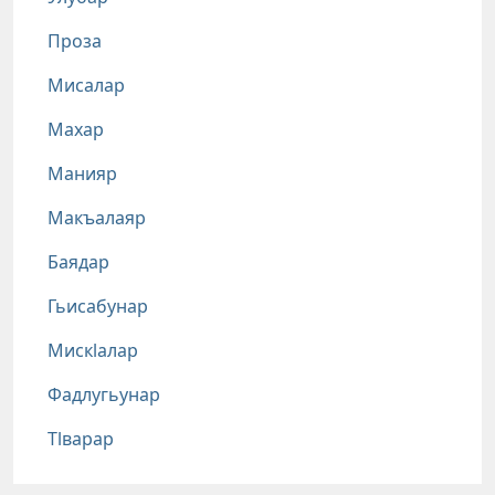
Проза
Мисалар
Махар
Манияр
Макъалаяр
Баядар
Гьисабунар
Мискlалар
Фадлугьунар
Тlварар