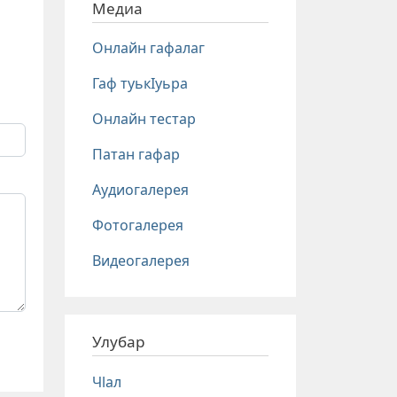
Медиа
Онлайн гафалаг
Гаф туькIуьра
Онлайн тестар
Патан гафар
Аудиогалерея
Фотогалерея
Видеогалерея
Улубар
Чlал