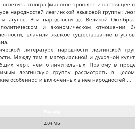
 осветить этнографическое прошлое и настоящее 
уре народностей лезгинской языковой группы: лез
в и агулов. Эти народности до Великой Октябрьс
 политическом и экономическом отношении б
енности, влачили жалкое существование в услов
ана.
ической литературе народности лезгинской гру
ости. Между тем в материальной и духовной куль
бщих черт, чем отличительных. Поэтому в проце
имым лезгинскую группу рассмотреть в целом
ие особенности включенных в нее народностей....
Размер
2.04 МБ