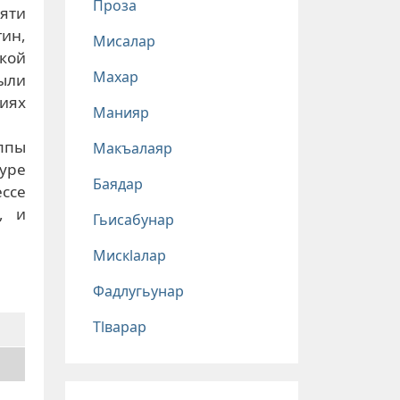
Проза
пяти
гин,
Мисалар
кой
Махар
ыли
иях
Манияр
ппы
Макъалаяр
туре
Баядар
ссе
, и
Гьисабунар
Мискlалар
Фадлугьунар
Тlварар