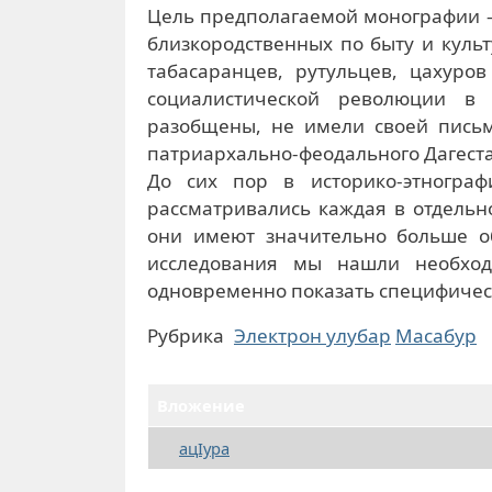
Цель предполагаемой монографии –
близкородственных по быту и культ
табасаранцев, рутульцев, цахуро
социалистической революции в
разобщены, не имели своей письм
патриархально-феодального Дагест
До сих пор в историко-этнограф
рассматривались каждая в отдельн
они имеют значительно больше о
исследования мы нашли необход
одновременно показать специфическ
Рубрика
Электрон улубар
Масабур
Вложение
ацIура