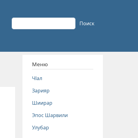
Поиск
Поиск
Меню
Чlал
Зарияр
Шиирар
Эпос Шарвили
Улубар