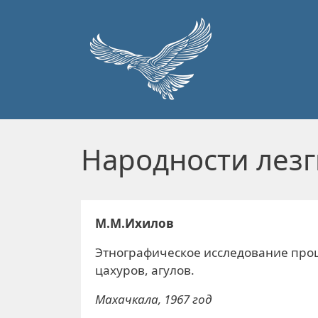
Перейти к основному содержанию
Народности лезг
М.М.Ихилов
Этнографическое исследование прош
цахуров, агулов.
Махачкала, 1967 год