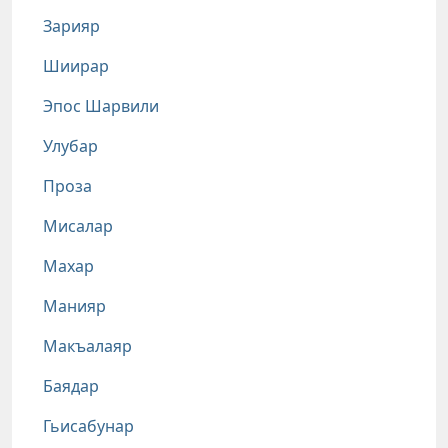
Зарияр
Шиирар
Эпос Шарвили
Улубар
Проза
Мисалар
Махар
Манияр
Макъалаяр
Баядар
Гьисабунар