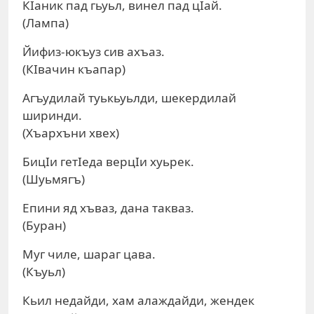
КIаник пад гьуьл, винел пад цIай.
(Лампа)
Йифиз-юкъуз сив ахъаз.
(КIвачин къапар)
Агъудилай туькьуьлди, шекердилай
ширинди.
(Хъархъни хвех)
БицIи гетIеда верцIи хуьрек.
(Шуьмягъ)
Епини яд хъваз, дана такваз.
(Буран)
Муг чиле, шараг цава.
(Къуьл)
Кьил недайди, хам алаждайди, жендек