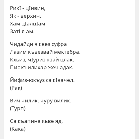
РикI - цIивин,
Як - верхин.
Хам цIалцIам
ЗатI я ам.
Чидайди я квез суфра
Лазим къвезвай мектебра.
Кхьиз, чIуриз квай цлак,
Пис къилихар жеч адак.
Йифиз-юкъуз са кIвачел.
(Рак)
Вич чилик, чуру вилик.
(Турп)
Са къапина кьве яд.
(Кака)