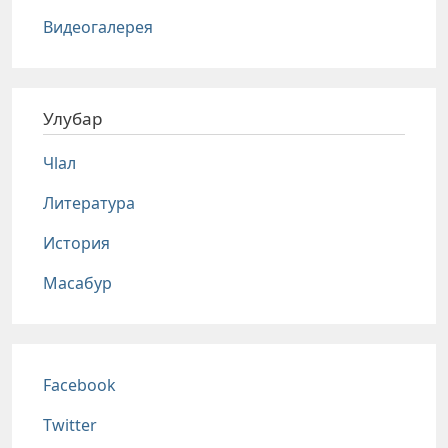
Видеогалерея
Улубар
Чlал
Литература
История
Масабур
Соц сети
Facebook
Twitter