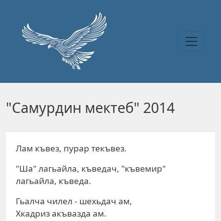
Перейти к основному содержанию
"Самурдин мектеб" 2014
Лам къвез, пурар текъвез.
"Ша" лагьайла, къведач, "къвемир"
лагьайла, къведа.
Гьалча чилел - шехьдач ам,
Хкадриз акъвазда ам.