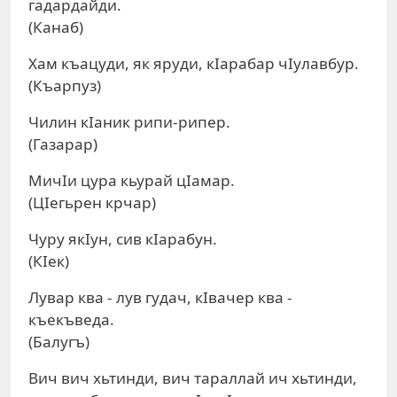
гадардайди.
(Канаб)
Хам къацуди, як яруди, кIарабар чIулавбур.
(Къарпуз)
Чилин кIаник рипи-рипер.
(Газарар)
МичIи цура кьурай цIамар.
(ЦIегьрен крчар)
Чуру якIун, сив кIарабун.
(КIек)
Лувар ква - лув гудач, кIвачер ква -
къекъведа.
(Балугъ)
Вич вич хьтинди, вич тараллай ич хьтинди,