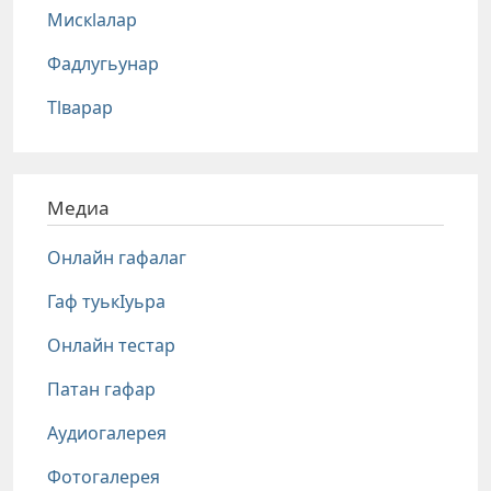
Мискlалар
Фадлугьунар
Тlварар
Медиа
Онлайн гафалаг
Гаф туькIуьра
Онлайн тестар
Патан гафар
Аудиогалерея
Фотогалерея