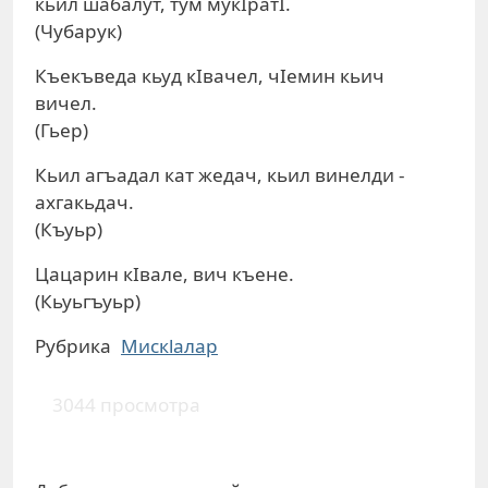
кьил шабалут, тум мукIратI.
(Чубарук)
Къекъведа кьуд кIвачел, чIемин кьич
вичел.
(Гьер)
Кьил агъадал кат жедач, кьил винелди -
ахгакьдач.
(Къуьр)
Цацарин кIвале, вич къене.
(Кьуьгъуьр)
Рубрика
Мискlалар
3044 просмотра