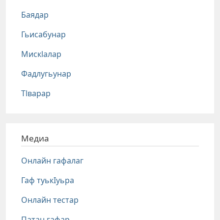
Баядар
Гьисабунар
Мискlалар
Фадлугьунар
Тlварар
Медиа
Онлайн гафалаг
Гаф туькIуьра
Онлайн тестар
Патан гафар