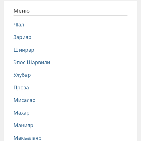
Меню
Чlал
Зарияр
Шиирар
Эпос Шарвили
Улубар
Проза
Мисалар
Махар
Манияр
Макъалаяр