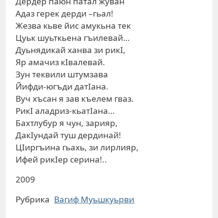
Дердер паюн патал жуван
Адаз герек дерди –гьал!
Жезва кьве йис амукьна тек
Цуьк шуьткьена гъилевай…
Дуьнядикай ханва зи рикI,
Яр амачиз кIвалевай.
Зун теквили штумзава
Йифди-югъди датIана.
Вуч хъсан я зав къелем гваз.
РикI аладриз-кьатIана…
Бахтлубур я чун, зарияр,
ДакIундай туш дердинай!
ЦIиргъина гьахь, зи лирлияр,
Ифей рикIер серина!..
2009
Рубрика
Вагиф Муьшкуьрви