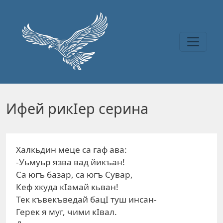
Перейти к основному содержанию
Ифей рикIер серина
Халкьдин меце са гаф ава:
-Уьмуьр язва вад йикъан!
Са югъ базар, са югъ Сувар,
Кеф хкуда кIамай кьван!
Тек къвекъведай бацI туш инсан-
Герек я муг, чими кIвал.