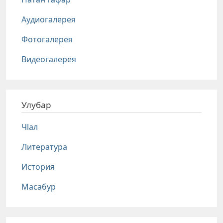
Аудиогалерея
Фотогалерея
Видеогалерея
Улубар
Чlал
Литература
История
Масабур