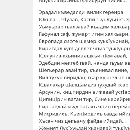
Ацукьиз ирсинал фейбурун чилик!..
Эрадал къведалди вилик геренра
Юкьван, ЧIулав, Каспи гьуьлуьн къе
Уьмуьрар гьалзавай къадим халкьар
Гафунал саф, жумарт итим халкьари
Европада сифте шемер куькIуьрнай,
Киритдал хупI девлет чпиз туькIуьрн
КIелуниз-кхьиниз ашкъи-тIем авай,
Эдебдин мектеб гвай, чанда гьуьм а
Шегьерар авай тир, къенивал вине,
Вил тухур виридан, гьар куьнел чеш
КIвалахар цIалцIамдиз тухудай ксар,
Арсунин, кишпирдин вижевай устIар
ЦипицIрин ватан тир, бине керейри
Сирнавдай кьуд патахъ чпин нерейр
Мисридихъ, КьепIирдихъ савда ийи
Хъсан чиз цекъачу файда ийидай…
Жемият ЛукIхуьдай хьанавай туькIуь