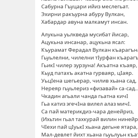
Сабурна Гъуцари ийиз мес
Эхирни ракъурна абуру Вулкан,
Хабардар авуна малкамут инсан.
Алукьна уьлкведа мусибат йисар,
Ацукьна инсанар, ацукьна ясал:
Къурамат Ферадал Вулкан къарагън
Гьуьлелни, чилелни тIурфан къараг
ГьикI чилер зурзуна! Акъатна къаяр,
Кьуд патахъ акатна гурваяр, цIаяр.
УьцIена шегьерар, чилив хьа
Нереяр гьуьлериз «физавай» са-сад
Чкадин агьали чанда гьатна кичI
Гьа катиз эгечIна вилел алаз мичI.
Са пай материкдиз-чара денейриз,
(Ихьтин гьал тахкурай вилин нинейр
ЧIехи пай цIуькI хьана дег
Мал-девлет йихт хьана гьуьлуьн къ