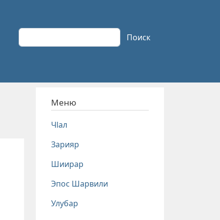
Поиск
Поиск
Меню
Чlал
Зарияр
Шиирар
Эпос Шарвили
Улубар