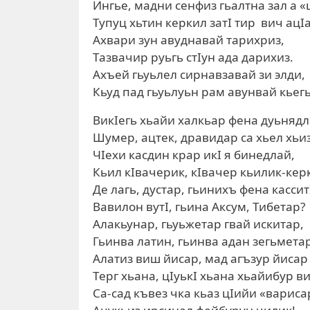
Ингье, мадни сенфиз гьалтна зал а «
Тупуц хьтин керкил затI тир вич ацI
Ахвари зун авуднавай тарихриз,
Тазвачир руьгь стIун ада дарихиз.
Ахъей гьуьлел сирнавзавай зи элди,
Кьуд пад гьуьлуьн рам авунвай кьегь
ВикIегь хьайи халкьар фена дуьнядл
Шумер, ацтек, дравидар са хьел хьиз
ЧIехи касдин крар икI я бинедлай,
Кьил кIвачерик, кIвачер кьилик-ке
Де лагь, дустар, гьинихъ фена кассит
Вавилон вутI, гьина Аксум, Тибетар?
Алакьунар, гьуьжетар гвай искитар,
Гьинва латин, гьинва адан зегьметар
Алатиз виш йисар, мад агъзур йисар
Терг хьана, цIуькI хьана хьайибур в
Са-сад къвез чка кьаз цIийи «вариса