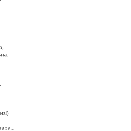
легьат.
а,
ъна.
на сад,
…
из!)
ьне ятара,
атара…