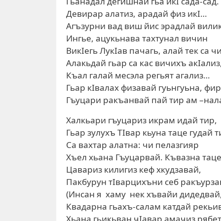
Гьанадал дегишнай гьа икI сада-сад.
Девирар алатиз, арадай физ икI…
Агъзурни вад виш йис эрадлай вили
Ингье, ацукьнава тахтунал вичин
ВикIегь ЛукIав пачагь, алай тек са ч
Алакьдай гьар са кас вичихъ акIализ
Къал галай месэла регьят агализ…
Гьар кIвалах физавай гуьнгуьна, фир
Гъуцари ракъанвай пай тир ам –нал
Халкьари гъуцариз икрам идай тир,
Гьар зулухъ ТIвар кьуна таце гудай т
Са вахтар алатна: чи пелазгияр
Хъел хьана Гъуцарвай. Къвазна таце
Цавариз килигиз кеф хкудзавай,
Пакбурун тIварцихъни себ ракъурз
(Инсан я хаму нек хъвайи дидедвай
Квадарна гьахъ-салам катдай рекьив
Хьана гьикьван чIавар амачиз рябет