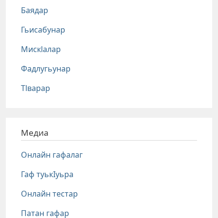
Баядар
Гьисабунар
Мискlалар
Фадлугьунар
Тlварар
Медиа
Онлайн гафалаг
Гаф туькIуьра
Онлайн тестар
Патан гафар