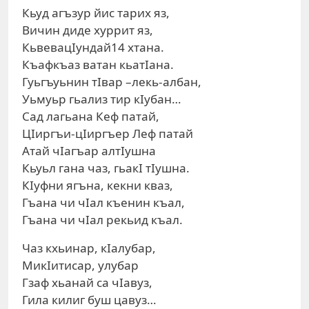
Кьуд агъзур йис тарих яз,
Вичин диде хуррит яз,
КьвевацIундай14 хтана.
Къафкъаз ватан кьатIана.
Гуьгъуьнин тIвар –лекь-албан,
Уьмуьр гьализ тир кIубан…
Сад лагьана Кеф патай,
ЦIиргъи-цIиргъер Леф патай
Атай чIагъар алтIушна
Кьуьл гана чаз, гьакI тIушна.
КIуфни ягъна, кекни кваз,
Гъана чи чIал къенин къал,
Гъана чи чIал рекьид къал.
Чаз кхьинар, кIалубар,
МикIитисар, улубар
Гзаф хьанай са чIавуз,
Гила килиг буш цавуз…