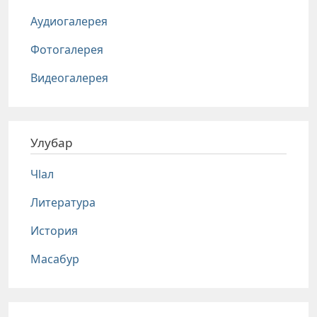
Аудиогалерея
Фотогалерея
Видеогалерея
Улубар
Чlал
Литература
История
Масабур