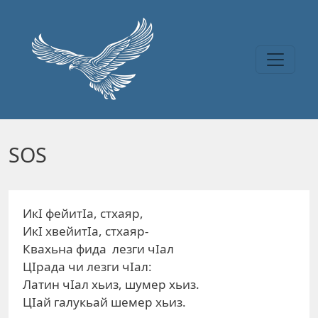
Перейти к основному содержанию
SOS
ИкI фейитIа, стхаяр,
ИкI хвейитIа, стхаяр-
Квахьна фида лезги чIал
ЦIрада чи лезги чIал:
Латин чIал хьиз, шумер хьиз.
ЦIай галукьай шемер хьиз.