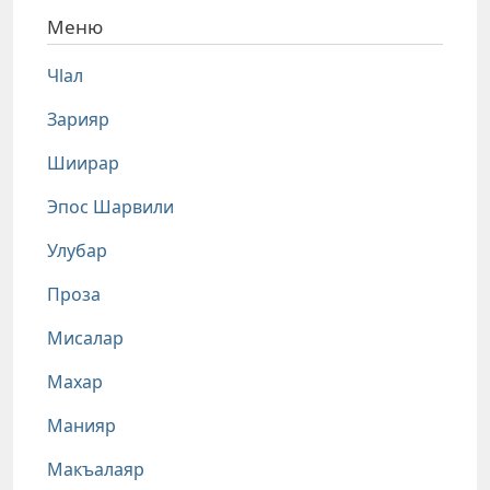
Меню
Чlал
Зарияр
Шиирар
Эпос Шарвили
Улубар
Проза
Мисалар
Махар
Манияр
Макъалаяр