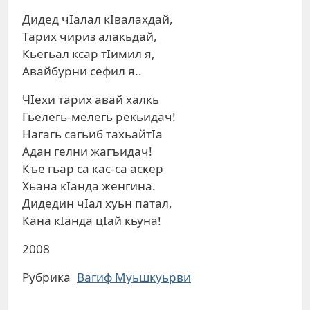
Дидед чIалал кIвалахдай,
Тарих чириз алакьдай,
Кьегьал ксар тIимил я,
Авайбурни сефил я..
ЧIехи тарих авай халкь
Гьелегь-мелегь рекьидач!
Нагагь сагьиб тахьайтIа
Адан гелни жагъидач!
Къе гьар са кас-са аскер
Хьана кIанда женгина.
Дидедин чIал хуьн патал,
Кана кIанда цIай кьуна!
2008
Рубрика
Вагиф Муьшкуьрви